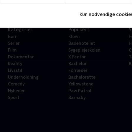
Kun nødvendige cookie
Kategorier
Populært
S
Børn
Klovn
F
Serier
Badehotellet
H
Film
Sygeplejeskolen
C
Dokumentar
X Factor
T
Reality
Bachelor
B
Livsstil
Forræder
Underholdning
Bachelorette
Comedy
Yellowstone
Nyheder
Paw Patrol
Sport
Barnaby