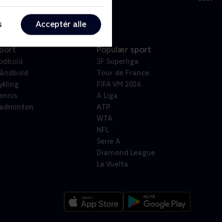
s
Acceptér alle
port
Populær sport
odbold
3F Superliga
åndbold
Tour de France
ykling
FIFA VM 2026
ennis
A Liga
adminton
ATP
WTA
NFL
Serie A
Diamond League
La Vuelta