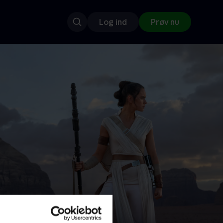
Log ind
Prøv nu