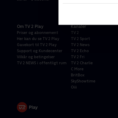
Om TV 2 Play
Kanaler
Priser og abonnement
TV 2
Her kan du se TV 2 Play
TV 2 Sport
Gavekort til TV 2 Play
TV 2 News
Support og Kundecenter
TV 2 Echo
Vilkår og betingelser
TV 2 Fri
TV 2 NEWS i offentligt rum
TV 2 Charlie
C More
BritBox
SkyShowtime
Oiii