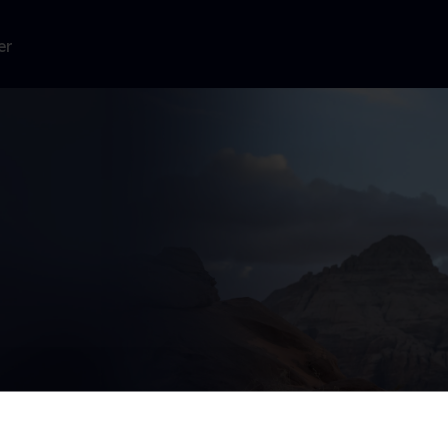
er
 afslutning på
blive født --