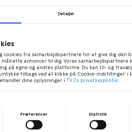
Detaljer
kies
g cookies fra samarbejdspartnere for at give dig den b
l at målrette annoncer til dig. Vores samarbejdspartner
ing på egne og andres platforme. Du kan til- og fravæl
amtykke tilbage ved at klikke på ’Cookie-indstillinger’ i
handler dine oplysninger i
TV 2s privatlivspolitik
.
Samtykkevalg
Præferencer
Statistik
Star Wars: Visions Presents - The Ninth Jedi
L
Serier • 1 sæsoner
2