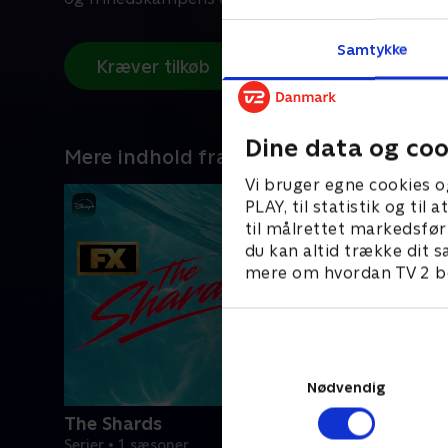
Samtykke
Kræver tilkøb
Dine data og coo
Mere indhold fra Disney+
Vi bruger egne cookies o
PLAY, til statistik og ti
til målrettet markedsfør
du kan altid trække dit s
mere om hvordan TV 2 be
Nødvendig
The Shards
Serier • 1 sæsoner