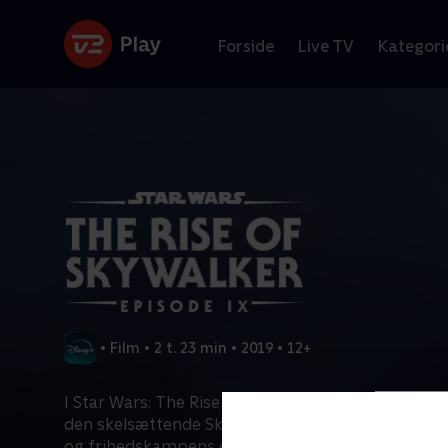
Forside
Live TV
Kategori
•
Film
•
2 t. 23 min
•
2019
•
12+
I Star Wars: The Rise of Skywalker, den storslåede
den skelsættende Skywalker-saga, vil nye legender 
og frihedskampens endelige slag står for døren.