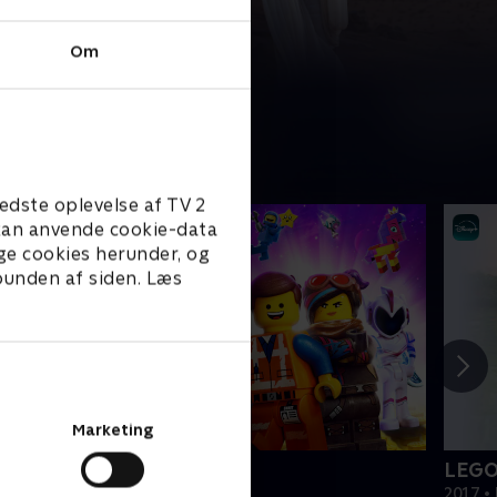
Om
edste oplevelse af TV 2
e kan anvende cookie-data
ge cookies herunder, og
 bunden af siden. Læs
Marketing
EGO filmen 2
LEGO
019 • Film • 1 t. 47 min
2017 • 