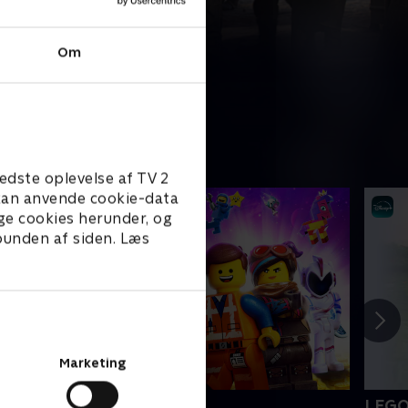
Om
edste oplevelse af TV 2
e kan anvende cookie-data
ge cookies herunder, og
 bunden af siden. Læs
Marketing
EGO filmen 2
LEGO