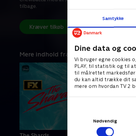
tilbage.
Samtykke
Kræver tilkøb
Dine data og coo
Mere indhold fra Disney+
Vi bruger egne cookies o
PLAY, til statistik og ti
til målrettet markedsfør
du kan altid trække dit s
mere om hvordan TV 2 be
Nødvendig
The Shards