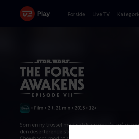
Forside
Live TV
Kategori
•
Film
•
2 t. 21 min
•
2015
•
12+
Som en ny trussel mod galaksen opstår, må ørken
den deserterende stormsoldat Finn hjælpe Han S
Chewbacca med at søge efter den eneste, der kan