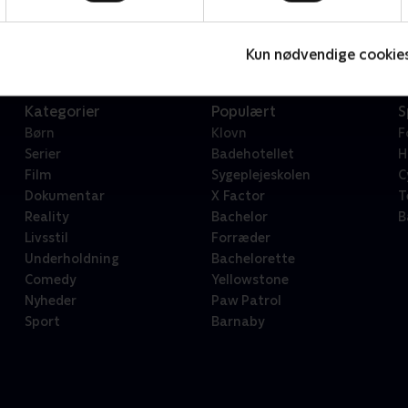
Serier • 1 sæsoner
2
Kun nødvendige cookie
Kategorier
Populært
S
Børn
Klovn
F
Serier
Badehotellet
H
Film
Sygeplejeskolen
C
Dokumentar
X Factor
T
Reality
Bachelor
B
Livsstil
Forræder
Underholdning
Bachelorette
Comedy
Yellowstone
Nyheder
Paw Patrol
Sport
Barnaby