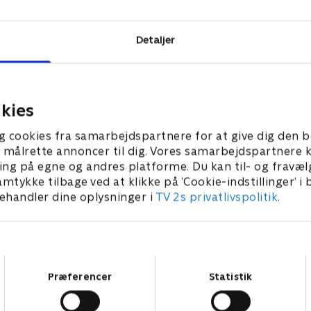
Detaljer
kies
g cookies fra samarbejdspartnere for at give dig den b
l at målrette annoncer til dig. Vores samarbejdspartner
ing på egne og andres platforme. Du kan til- og fravæl
amtykke tilbage ved at klikke på ’Cookie-indstillinger’ i
handler dine oplysninger i
TV 2s privatlivspolitik
.
Samtykkevalg
Præferencer
Statistik
Star Wars: Visions Presents - The Ninth Jedi
L