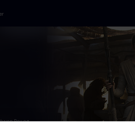
er
tyven Rey og
olo og
 bringe freden