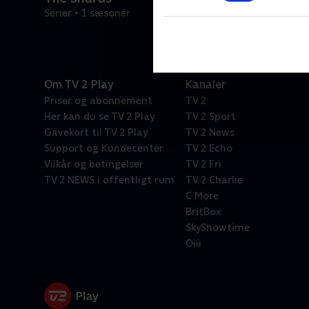
Serier • 1 sæsoner
Om TV 2 Play
Kanaler
Priser og abonnement
TV 2
Her kan du se TV 2 Play
TV 2 Sport
Gavekort til TV 2 Play
TV 2 News
Support og Kundecenter
TV 2 Echo
Vilkår og betingelser
TV 2 Fri
TV 2 NEWS i offentligt rum
TV 2 Charlie
C More
BritBox
SkyShowtime
Oiii