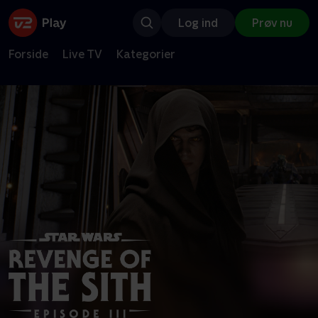
Log ind
Prøv nu
Forside
Live TV
Kategorier