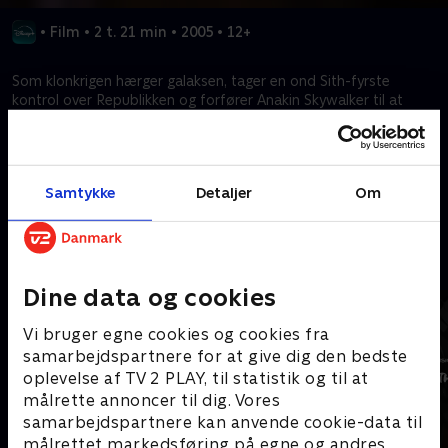
•
Film
•
2 t. 21 min
•
2005
•
12+
Som klonkrigen hærger galaksen, tager en ond Sith-fyrste
kontrol over Republikken og forfører Anakin Skywalker til at
blive sin lærling. I en episk lyssværdduel kæmper Obi-Wan
Kenobi mod sin ven.
Samtykke
Detaljer
Om
Kræver tilkøb
Mere indhold fra Disney+
Dine data og cookies
Vi bruger egne cookies og cookies fra
samarbejdspartnere for at give dig den bedste
oplevelse af TV 2 PLAY, til statistik og til at
målrette annoncer til dig. Vores
samarbejdspartnere kan anvende cookie-data til
målrettet markedsføring på egne og andres