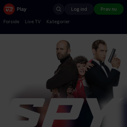
Log ind
Prøv nu
Forside
Live TV
Kategorier