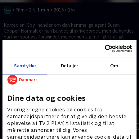
•
Film
•
2 t. 1 min
•
2015
•
16+
Komedien "Spy" handler om den hemmelige agent Susan
Cooper. Normalt er hun bundet til skrivebordet, men da hendes
partner sporløst forsvinder, melder hun sig frivilligt til at gå
undercover for at få en våbenhandler ned med nakken.
Instrueret af Paul Feig, der også har lavet The Heat og
Brudepiger. Susan Cooper spilles af Melissa McCarthy, og Jason
Statham og Rose Byrne er også på rollelisten.
Samtykke
Detaljer
Om
Kræver tilkøb
Mere indhold fra Disney+
Dine data og cookies
Vi bruger egne cookies og cookies fra
samarbejdspartnere for at give dig den bedste
oplevelse af TV 2 PLAY, til statistik og til at
målrette annoncer til dig. Vores
samarbejdspartnere kan anvende cookie-data til