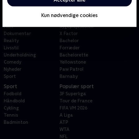
Kategorier
Populært
Børn
Klovn
Kun nødvendige cookies
Serier
Badehotellet
Film
Sygeplejeskolen
Dokumentar
X Factor
Reality
Bachelor
Livsstil
Forræder
Underholdning
Bachelorette
Comedy
Yellowstone
Nyheder
Paw Patrol
Sport
Barnaby
Sport
Populær sport
Fodbold
3F Superliga
Håndbold
Tour de France
Cykling
FIFA VM 2026
Tennis
A Liga
Badminton
ATP
WTA
NFL