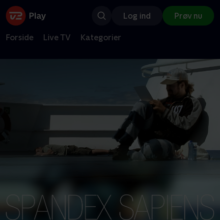
Log ind
Prøv nu
Forside
Live TV
Kategorier