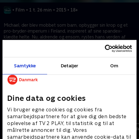
•
Film
•
1 t. 26 min
•
2015
•
18+
Michael, der blev mobbet som barn, opbygger sin krop og et
pro-bryder-imperium i Finland, inspireret af sine spandex-
klædte helte. Nu, aldrende og ensom, rystes hans verden af
mødet med Jessica, en ung transkønnet bryder. For at finde
kærlighed beslutter Michael at konfrontere sine egne
fordomme.
Samtykke
Detaljer
Om
Kræver tilkøb
Mere indhold fra Disney+
Dine data og cookies
Vi bruger egne cookies og cookies fra
samarbejdspartnere for at give dig den bedste
oplevelse af TV 2 PLAY, til statistik og til at
målrette annoncer til dig. Vores
samarbejdspartnere kan anvende cookie-data til