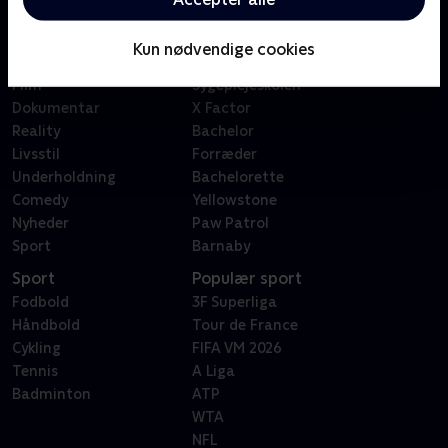
Kategorier
Populært
Børn
Klovn
Kun nødvendige cookies
Serier
Badehotellet
Film
Sygeplejeskolen
Dokumentar
X Factor
Reality
Bachelor
Livsstil
Forræder
Underholdning
Bachelorette
Comedy
Yellowstone
Nyheder
Paw Patrol
Sport
Barnaby
Sport
Populær sport
Fodbold
3F Superliga
Håndbold
Tour de France
Cykling
FIFA VM 2026
Tennis
A Liga
Badminton
ATP
WTA
NFL