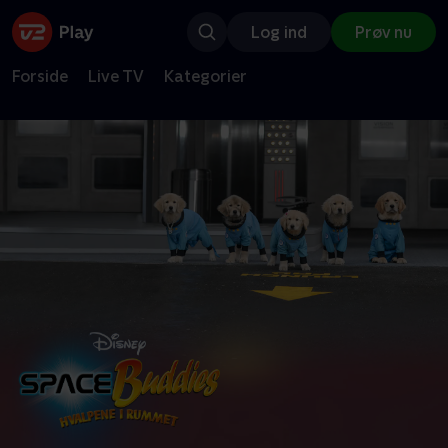
Log ind
Prøv nu
Forside
Live TV
Kategorier