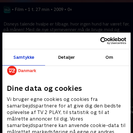
•
Film
•
1 t. 27 min
•
2009
•
0+
Disneys talende hvalpe er tilbage, hvor ingen hund har været før,
på månen! Med de nye stjernevenner må de bruge mod og
opfindsomhed og planlægge en månelanding for derefter at
forberede turen hjem.
Samtykke
Detaljer
Om
Kræver tilkøb
Mere indhold fra Disney+
Dine data og cookies
Vi bruger egne cookies og cookies fra
samarbejdspartnere for at give dig den bedste
oplevelse af TV 2 PLAY, til statistik og til at
målrette annoncer til dig. Vores
samarbejdspartnere kan anvende cookie-data til
målrettet markedsføring på egne og andres