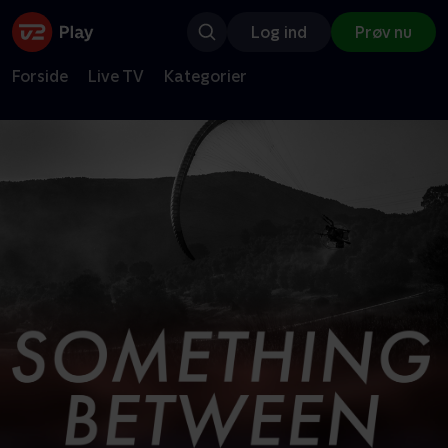
Log ind
Prøv nu
Forside
Live TV
Kategorier