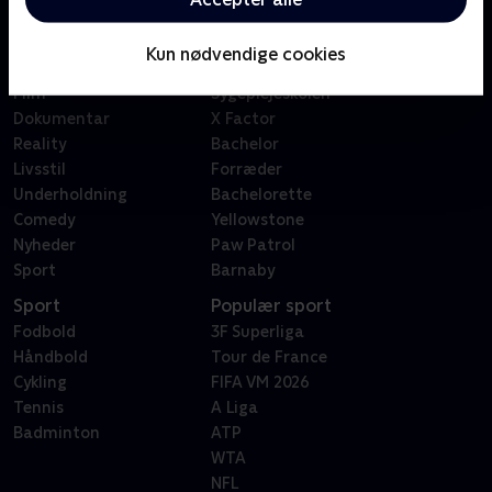
Kategorier
Populært
Børn
Klovn
Kun nødvendige cookies
Serier
Badehotellet
Film
Sygeplejeskolen
Dokumentar
X Factor
Reality
Bachelor
Livsstil
Forræder
Underholdning
Bachelorette
Comedy
Yellowstone
Nyheder
Paw Patrol
Sport
Barnaby
Sport
Populær sport
Fodbold
3F Superliga
Håndbold
Tour de France
Cykling
FIFA VM 2026
Tennis
A Liga
Badminton
ATP
WTA
NFL