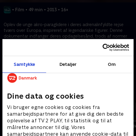
•
Film
•
49 min
•
2013
•
16+
Oplev de unge akro-paraglidere i deres adrenalinfyldte rejse
tværs over Europa, inspireret af legendariske figurer. Denne
dokumentar indfanger deres opdagelsesånd, trods af normer
og passion for livet, mens de redefinerer sporten. Deltag i deres
fire måneder lange eventyr og vær vidne til deres stræben efter
kunst i flyvning og de landskaber, der former deres rejse.
Samtykke
Detaljer
Om
Kræver tilkøb
Mere indhold fra Disney+
Dine data og cookies
Vi bruger egne cookies og cookies fra
samarbejdspartnere for at give dig den bedste
oplevelse af TV 2 PLAY, til statistik og til at
målrette annoncer til dig. Vores
samarbejdspartnere kan anvende cookie-data til