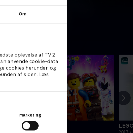
Om
edste oplevelse af TV 2
e kan anvende cookie-data
ge cookies herunder, og
 bunden af siden. Læs
Marketing
EGO filmen 2
LEGO
019 • Film • 1 t. 47 min
2017 • 