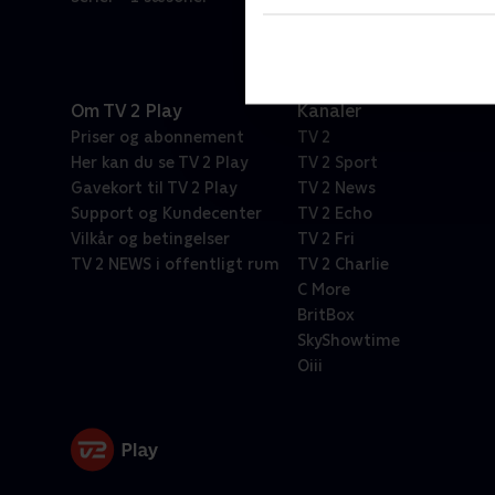
Om TV 2 Play
Kanaler
Priser og abonnement
TV 2
Her kan du se TV 2 Play
TV 2 Sport
Gavekort til TV 2 Play
TV 2 News
Support og Kundecenter
TV 2 Echo
Vilkår og betingelser
TV 2 Fri
TV 2 NEWS i offentligt rum
TV 2 Charlie
C More
BritBox
SkyShowtime
Oiii