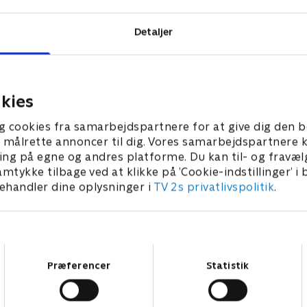
Detaljer
kies
g cookies fra samarbejdspartnere for at give dig den b
l at målrette annoncer til dig. Vores samarbejdspartner
ing på egne og andres platforme. Du kan til- og fravæl
amtykke tilbage ved at klikke på ’Cookie-indstillinger’ i
handler dine oplysninger i
TV 2s privatlivspolitik
.
Samtykkevalg
Præferencer
Statistik
Star Wars: Visions Presents - The Ninth Jedi
L
Serier • 1 sæsoner
2