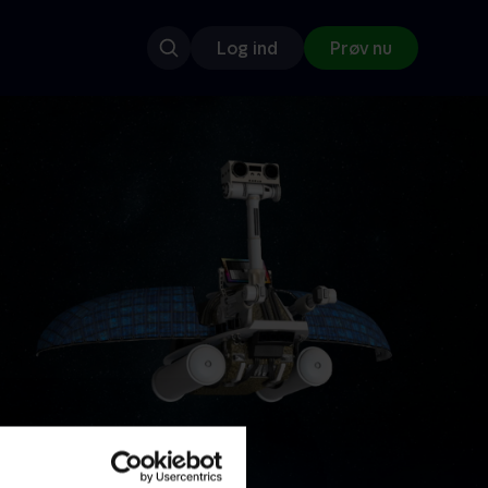
Log ind
Prøv nu