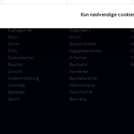
Kun nødvendige cookie
Kategorier
Populært
S
Børn
Klovn
F
Serier
Badehotellet
H
Film
Sygeplejeskolen
C
Dokumentar
X Factor
T
Reality
Bachelor
B
Livsstil
Forræder
Underholdning
Bachelorette
Comedy
Yellowstone
Nyheder
Paw Patrol
Sport
Barnaby