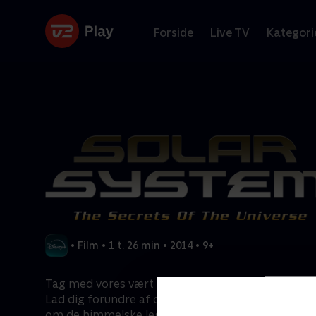
Forside
Live TV
Kategori
•
Film
•
1 t. 26 min
•
2014
•
9+
Tag med vores vært til Den Internationale Rumstat
Lad dig forundre af de tredimensionelle syn, og l
om de himmelske legemer, der omgiver os.