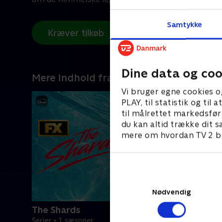
Samtykke
Kræver tilkøb
Dine data og coo
Mere indhold fra Disney+
Vi bruger egne cookies o
PLAY, til statistik og ti
til målrettet markedsfør
du kan altid trække dit s
mere om hvordan TV 2 be
Nødvendig
The Shards
Serier • 1 sæsoner