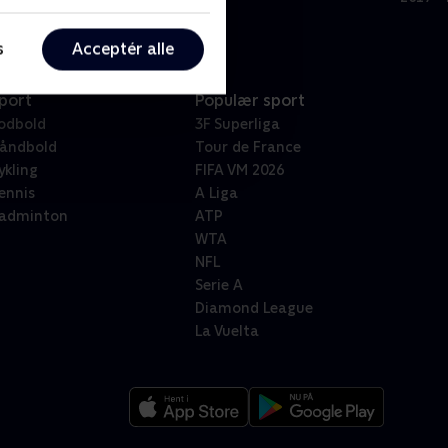
s
Acceptér alle
port
Populær sport
odbold
3F Superliga
åndbold
Tour de France
ykling
FIFA VM 2026
ennis
A Liga
adminton
ATP
WTA
NFL
Serie A
Diamond League
La Vuelta