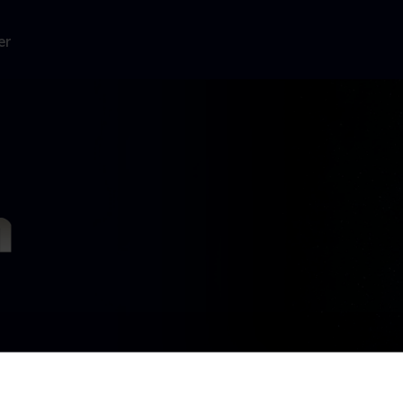
er
ion i år 2050.
ær en masse