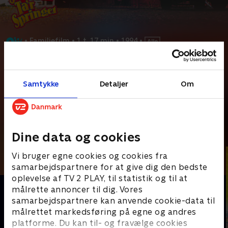
•
Familiefilm
•
1 t. 17 min
•
1994
•
Prøv TV 2 Play*
Samtykke
Detaljer
Om
*Kræver pakken Basis. Administrer dit abonnement på Mit TV 2.
Eigils familie er kommet i en slem knibe. De skal inden
månedens udgang skaffe 500.000 kroner for at få
...
Læs mere
Andre så også
Dine data og cookies
Vi bruger egne cookies og cookies fra
samarbejdspartnere for at give dig den bedste
oplevelse af TV 2 PLAY, til statistik og til at
målrette annoncer til dig. Vores
samarbejdspartnere kan anvende cookie-data til
målrettet markedsføring på egne og andres
platforme. Du kan til- og fravælge cookies