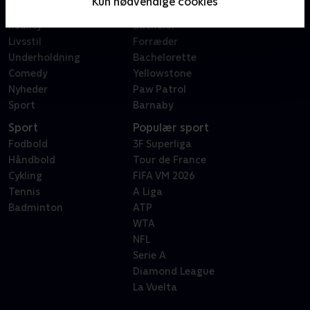
Kun nødvendige cookies
Dokumentar
X Factor
Reality
Bachelor
Livsstil
Forræder
Underholdning
Bachelorette
Comedy
Yellowstone
Nyheder
Paw Patrol
Sport
Barnaby
Sport
Populær sport
Fodbold
3F Superliga
Håndbold
Tour de France
Cykling
FIFA VM 2026
Tennis
A Liga
Badminton
ATP
WTA
NFL
Serie A
Diamond League
La Vuelta