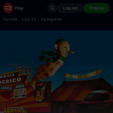
Log ind
Prøv nu
Forside
Live TV
Kategorier