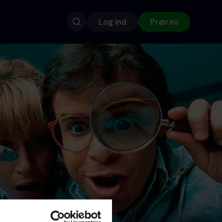
Log ind
Prøv nu