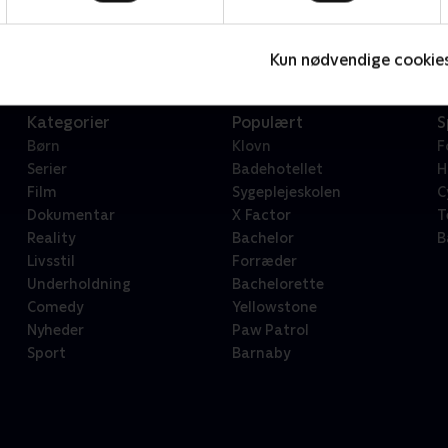
Serier • 1 sæsoner
2
Kun nødvendige cookie
Kategorier
Populært
S
Børn
Klovn
F
Serier
Badehotellet
H
Film
Sygeplejeskolen
C
Dokumentar
X Factor
T
Reality
Bachelor
B
Livsstil
Forræder
Underholdning
Bachelorette
Comedy
Yellowstone
Nyheder
Paw Patrol
Sport
Barnaby