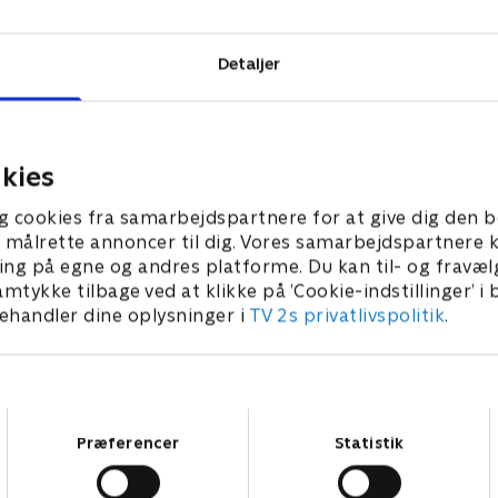
Detaljer
kies
g cookies fra samarbejdspartnere for at give dig den b
l at målrette annoncer til dig. Vores samarbejdspartner
ing på egne og andres platforme. Du kan til- og fravæl
amtykke tilbage ved at klikke på ’Cookie-indstillinger’ i
handler dine oplysninger i
TV 2s privatlivspolitik
.
Samtykkevalg
Præferencer
Statistik
Star Wars: Visions Presents - The Ninth Jedi
L