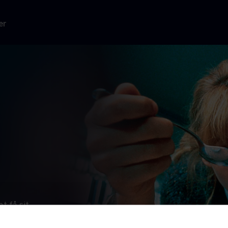
er
t få sit
g lykkes, har
t miniature-