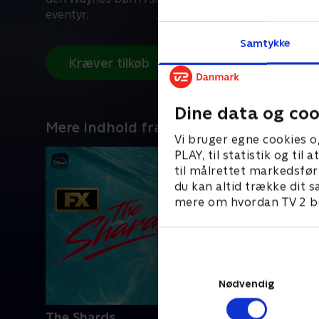
eventyr.
Samtykke
Kræver tilkøb
Dine data og coo
Mere indhold fra Disney+
Vi bruger egne cookies o
PLAY, til statistik og ti
til målrettet markedsfør
du kan altid trække dit s
mere om hvordan TV 2 be
Nødvendig
The Shards