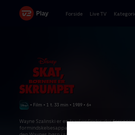
Forside
Live TV
Kategori
•
Film
•
1 t. 33 min
•
1989
•
6+
Wayne Szalinski er en travl opfinder, der forsøger a
formindskelsesapparat til at virke. Da det pludseli
den Waynes børn i sigte! Det er starten på et vild