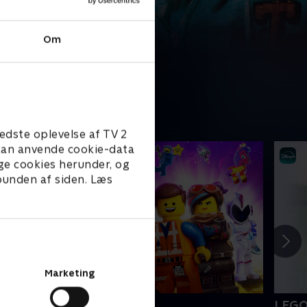
Om
edste oplevelse af TV 2
e kan anvende cookie-data
ge cookies herunder, og
 bunden af siden. Læs
Marketing
EGO filmen 2
LEGO