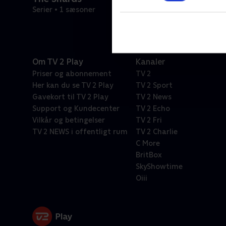
Serier • 1 sæsoner
Om TV 2 Play
Kanaler
Priser og abonnement
TV 2
Her kan du se TV 2 Play
TV 2 Sport
Gavekort til TV 2 Play
TV 2 News
Support og Kundecenter
TV 2 Echo
Vilkår og betingelser
TV 2 Fri
TV 2 NEWS i offentligt rum
TV 2 Charlie
C More
BritBox
SkyShowtime
Oiii