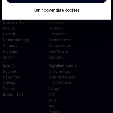
Børn
Klovn
Kun nødvendige cookies
Serier
Badehotellet
Film
Sygeplejeskolen
Dokumentar
X Factor
Reality
Bachelor
Livsstil
Forræder
Underholdning
Bachelorette
Comedy
Yellowstone
Nyheder
Paw Patrol
Sport
Barnaby
Sport
Populær sport
Fodbold
3F Superliga
Håndbold
Tour de France
Cykling
FIFA VM 2026
Tennis
A Liga
Badminton
ATP
WTA
NFL
Serie A