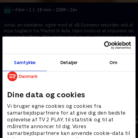
•
Film
•
1 t. 18 min
•
2009
•
16+
Jonás, en kørelærer, sigter mod at slå Guinness-rekorden ved at
rejse baglæns fra Madrid til Avila. Hans motiv er at imponere sin
ekskæreste Maria. Men møder med en sær gammel mand og en
pyroman, sammen med romantiske forviklinger, tilføjer
kompleksitet til dette unikke roadmovie-plot.
Samtykke
Detaljer
Om
Kræver tilkøb
Mere indhold fra Disney+
Dine data og cookies
Vi bruger egne cookies og cookies fra
samarbejdspartnere for at give dig den bedste
oplevelse af TV 2 PLAY, til statistik og til at
målrette annoncer til dig. Vores
samarbejdspartnere kan anvende cookie-data til