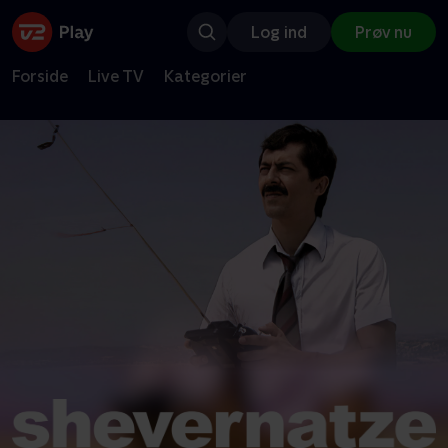
Log ind
Prøv nu
Forside
Live TV
Kategorier