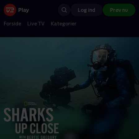
Log ind
Prøv nu
Forside
Live TV
Kategorier