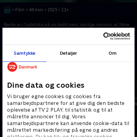
•
Film
•
44 min
•
2025
•
12+
Bertie er i Sydafrika på sin hidtil mest dristige mission: at filme
hvidhajer uden et beskyttende bur, mens de jager på lavvande.
Kræver tilkøb
Samtykke
Detaljer
Om
Mere indhold fra Disney+
Dine data og cookies
Vi bruger egne cookies og cookies fra
samarbejdspartnere for at give dig den bedste
oplevelse af TV 2 PLAY, til statistik og til at
målrette annoncer til dig. Vores
samarbejdspartnere kan anvende cookie-data til
målrettet markedsføring på egne og andres
The Shards
Star Wars: V
platforme. Du kan til- og fravælge cookies