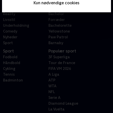
Film
Sygeplejeskolen
Kun nødvendige cookies
Dokumentar
X Factor
Reality
Bachelor
Livsstil
Forræder
Underholdning
Bachelorette
Comedy
Yellowstone
Nyheder
Paw Patrol
Sport
Barnaby
Sport
Populær sport
Fodbold
3F Superliga
Håndbold
Tour de France
Cykling
FIFA VM 2026
Tennis
A Liga
Badminton
ATP
WTA
NFL
Serie A
Diamond League
La Vuelta