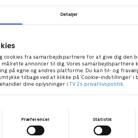
Detaljer
kies
g cookies fra samarbejdspartnere for at give dig den b
l at målrette annoncer til dig. Vores samarbejdspartner
ing på egne og andres platforme. Du kan til- og fravæl
amtykke tilbage ved at klikke på ’Cookie-indstillinger’ i
handler dine oplysninger i
TV 2s privatlivspolitik
.
Samtykkevalg
Præferencer
Statistik
Star Wars: Visions Presents - The Ninth Jedi
L
Serier • 1 sæsoner
2