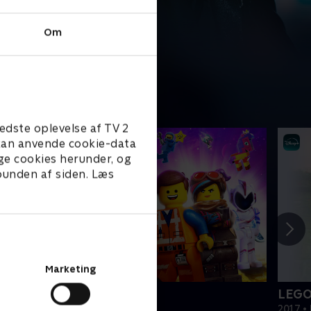
Om
edste oplevelse af TV 2
e kan anvende cookie-data
ge cookies herunder, og
 bunden af siden. Læs
Marketing
EGO filmen 2
LEGO
019 • Film • 1 t. 47 min
2017 • 