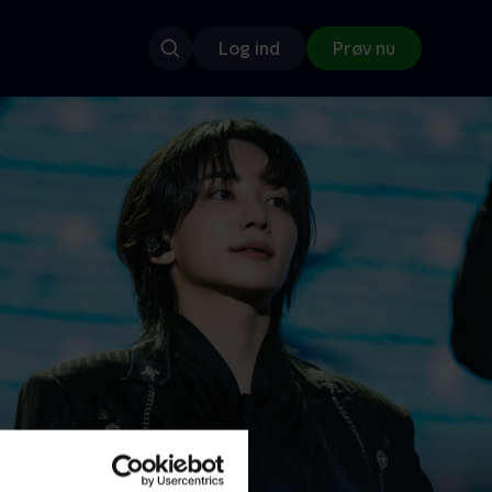
Log ind
Prøv nu