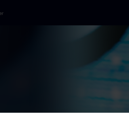
er
World Cup
mmer synger,