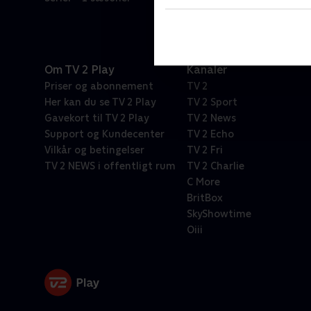
Om TV 2 Play
Kanaler
Priser og abonnement
TV 2
Her kan du se TV 2 Play
TV 2 Sport
Gavekort til TV 2 Play
TV 2 News
Support og Kundecenter
TV 2 Echo
Vilkår og betingelser
TV 2 Fri
TV 2 NEWS i offentligt rum
TV 2 Charlie
C More
BritBox
SkyShowtime
Oiii