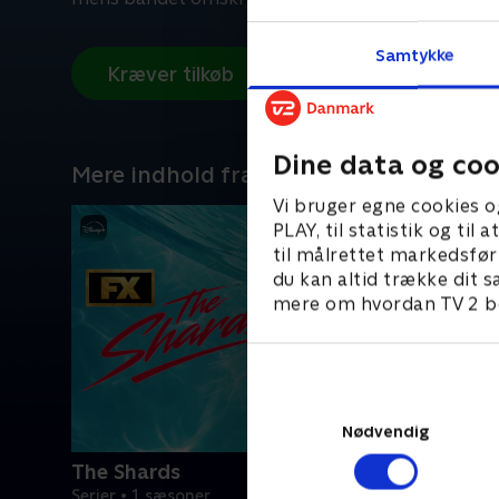
Samtykke
Kræver tilkøb
Dine data og coo
Mere indhold fra Disney+
Vi bruger egne cookies o
PLAY, til statistik og ti
til målrettet markedsfør
du kan altid trække dit s
mere om hvordan TV 2 be
Nødvendig
The Shards
Serier • 1 sæsoner