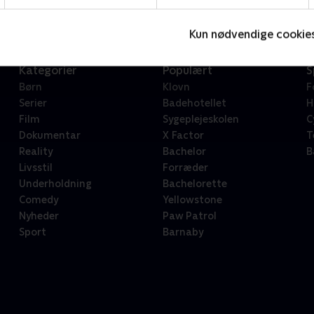
Kun nødvendige cookie
Kategorier
Populært
S
Børn
Klovn
F
Serier
Badehotellet
H
Film
Sygeplejeskolen
C
Dokumentar
X Factor
T
Reality
Bachelor
B
Livsstil
Forræder
Underholdning
Bachelorette
Comedy
Yellowstone
Nyheder
Paw Patrol
Sport
Barnaby