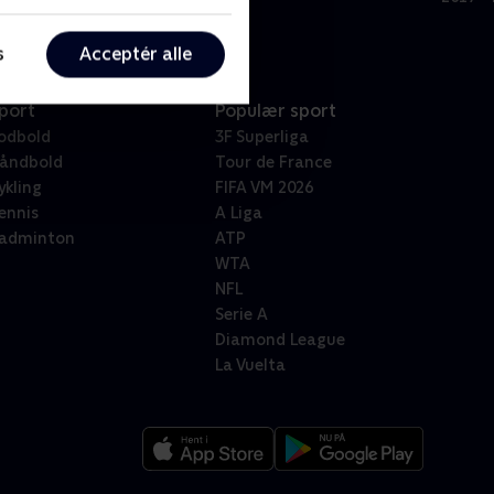
s
Acceptér alle
port
Populær sport
odbold
3F Superliga
åndbold
Tour de France
ykling
FIFA VM 2026
ennis
A Liga
adminton
ATP
WTA
NFL
Serie A
Diamond League
La Vuelta