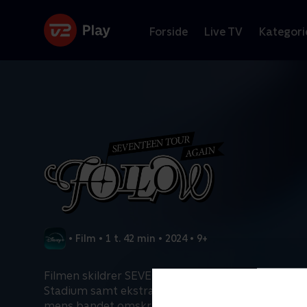
Forside
Live TV
Kategori
•
Film
•
1 t. 42 min
•
2024
•
9+
Filmen skildrer SEVENTEEN-koncerten på Seoul 
Stadium samt ekstranumrene. Alle tretten medle
mens bandet omskriver historien undervejs.