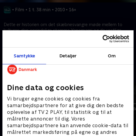
•
Film
•
1 t. 38 min
•
2010
•
16+
Dette er historien om det skæbnesvangre møde mellem to
kulturer: den oprindelige stamme Yanomami og de vestlige
antropologer, der kom til Amazonas for at studere dem.
Kræver tilkøb
Samtykke
Detaljer
Om
Mere indhold fra Disney+
Dine data og cookies
Vi bruger egne cookies og cookies fra
samarbejdspartnere for at give dig den bedste
oplevelse af TV 2 PLAY, til statistik og til at
målrette annoncer til dig. Vores
samarbejdspartnere kan anvende cookie-data til
målrettet markedsføring på egne og andres