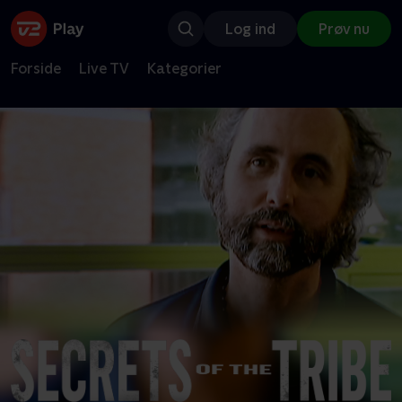
Log ind
Prøv nu
Forside
Live TV
Kategorier