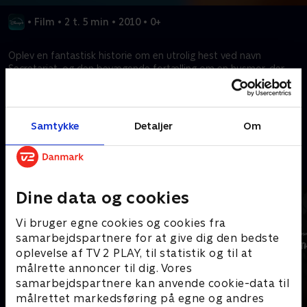
•
Film
•
2 t. 5 min
•
2010
•
0+
Oplev en fantastisk historie om en utrolig hest ved navn
Secretariat, og den bevægende fortælling om en husmor, der
risikerer alt for at gøre den til mester.
Kræver tilkøb
Samtykke
Detaljer
Om
Mere indhold fra Disney+
Dine data og cookies
Vi bruger egne cookies og cookies fra
samarbejdspartnere for at give dig den bedste
oplevelse af TV 2 PLAY, til statistik og til at
målrette annoncer til dig. Vores
samarbejdspartnere kan anvende cookie-data til
målrettet markedsføring på egne og andres