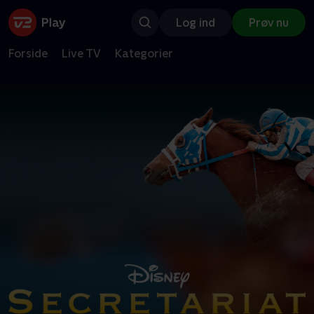
Log ind
Prøv nu
Forside
Live TV
Kategorier