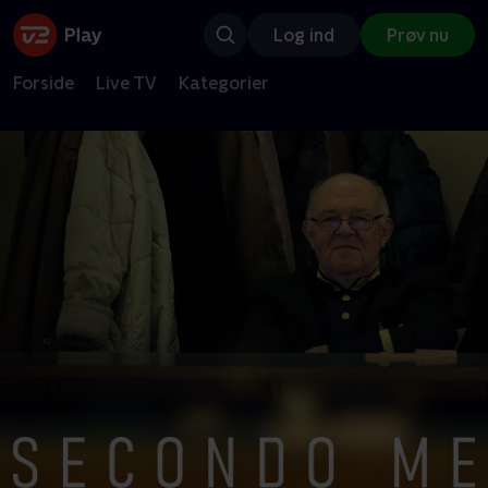
Log ind
Prøv nu
Forside
Live TV
Kategorier