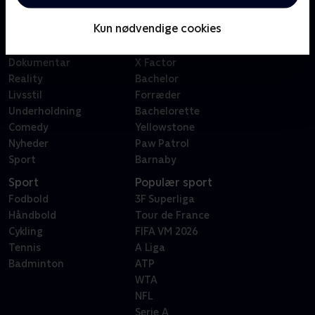
Børn
Klovn
Kun nødvendige cookies
Serier
Badehotellet
Film
Sygeplejeskolen
Dokumentar
X Factor
Reality
Bachelor
Livsstil
Forræder
Underholdning
Bachelorette
Comedy
Yellowstone
Nyheder
Paw Patrol
Sport
Barnaby
Sport
Populær sport
Fodbold
3F Superliga
Håndbold
Tour de France
Cykling
FIFA VM 2026
Tennis
A Liga
Badminton
ATP
WTA
NFL
Serie A