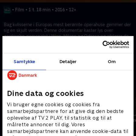
•
Film
•
1 t. 18 min
•
2016
•
12+
Bag kulisserne i Europas mest berømte operahuse gemmer der
sig en skjult verden. Denne dokumentar kaster lys over
garderobe-personalet i Wien, Milano og Odessa og afslører de
stille dramaer, dybe bekymringer og personlige overbevisninger,
der præger deres hverdag – langt fra operascenens stråleglans.
Samtykke
Detaljer
Om
Kræver tilkøb
Mere indhold fra Disney+
Dine data og cookies
Vi bruger egne cookies og cookies fra
samarbejdspartnere for at give dig den bedste
oplevelse af TV 2 PLAY, til statistik og til at
målrette annoncer til dig. Vores
samarbejdspartnere kan anvende cookie-data til