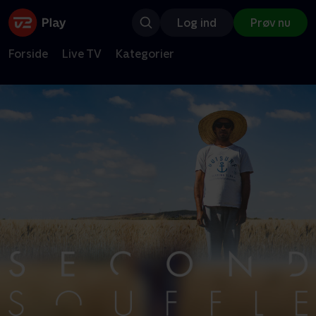
Log ind
Prøv nu
Forside
Live TV
Kategorier