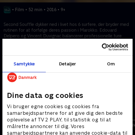
•
Film
•
52 min
•
2016
•
9+
Second Souffle dykker ned i livet hos 6 surfere, der bryder med
rutinen for at forfølge deres passion i Marokko. Edouard
Delpero og Vincent Duvignac balancerer professionelle ture
med personlig fornyelse, mens Youssef Drouich og Selim Barkat
driver surfingdemokratisering. Adrien Valéro og Heremoana
Luciani bidrager til Marokkos surfscene, med antydninger af
fremtidige projekter.
Samtykke
Detaljer
Om
Kræver tilkøb
Mere indhold fra Disney+
Dine data og cookies
Vi bruger egne cookies og cookies fra
samarbejdspartnere for at give dig den bedste
oplevelse af TV 2 PLAY, til statistik og til at
målrette annoncer til dig. Vores
samarbejdspartnere kan anvende cookie-data til