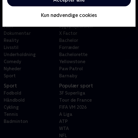
Kategorier
Populært
Børn
Klovn
Kun nødvendige cookies
Serier
Badehotellet
Film
Sygeplejeskolen
Dokumentar
X Factor
Reality
Bachelor
Livsstil
Forræder
Underholdning
Bachelorette
Comedy
Yellowstone
Nyheder
Paw Patrol
Sport
Barnaby
Sport
Populær sport
Fodbold
3F Superliga
Håndbold
Tour de France
Cykling
FIFA VM 2026
Tennis
A Liga
Badminton
ATP
WTA
NFL