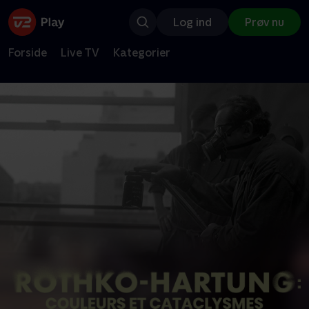
Log ind
Prøv nu
Forside
Live TV
Kategorier