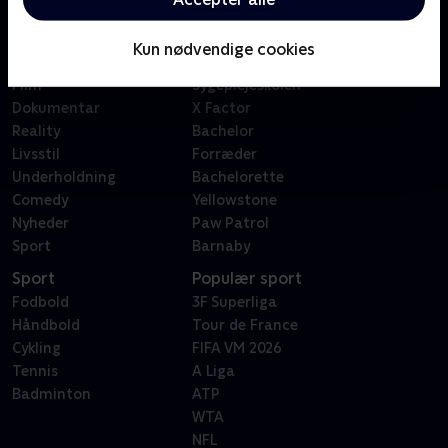
Kategorier
Populært
Børn
Klovn
Kun nødvendige cookies
Serier
Badehotellet
Film
Sygeplejeskolen
Dokumentar
X Factor
Reality
Bachelor
Livsstil
Forræder
Underholdning
Bachelorette
Comedy
Yellowstone
Nyheder
Paw Patrol
Sport
Barnaby
Sport
Populær sport
Fodbold
3F Superliga
Håndbold
Tour de France
Cykling
FIFA VM 2026
Tennis
A Liga
Badminton
ATP
WTA
NFL