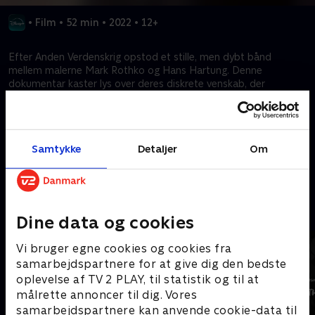
•
Film
•
52 min
•
2022
•
12+
Efter Anden Verdenskrig opstod et stille, men dybt bånd
mellem malerne Mark Rothko og Hans Hartung. Denne
dokumentar kaster lys over deres diskrete venskab, der
begyndte i 1950 og var brændstoffet, der skabte
indflydelsesrig, metafysisk kunst. Det afslører, hvordan Rothkos
intense stil inspirerede Hartung, der senere hædrede sin ven
efter dennes tragiske død.
Samtykke
Detaljer
Om
Kræver tilkøb
Mere indhold fra Disney+
Dine data og cookies
Vi bruger egne cookies og cookies fra
samarbejdspartnere for at give dig den bedste
oplevelse af TV 2 PLAY, til statistik og til at
målrette annoncer til dig. Vores
samarbejdspartnere kan anvende cookie-data til