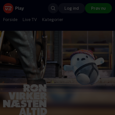
Log ind
Prøv nu
Forside
Live TV
Kategorier