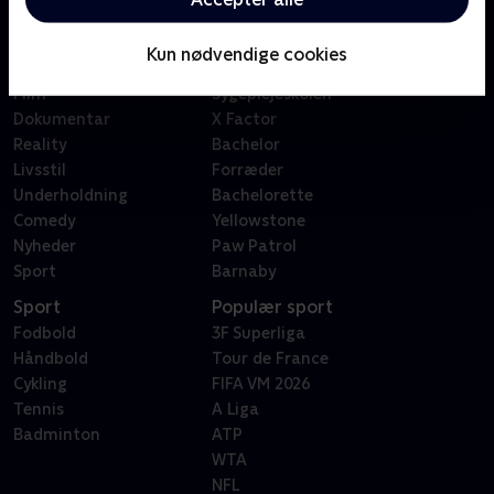
Kategorier
Populært
Børn
Klovn
Kun nødvendige cookies
Serier
Badehotellet
Film
Sygeplejeskolen
Dokumentar
X Factor
Reality
Bachelor
Livsstil
Forræder
Underholdning
Bachelorette
Comedy
Yellowstone
Nyheder
Paw Patrol
Sport
Barnaby
Sport
Populær sport
Fodbold
3F Superliga
Håndbold
Tour de France
Cykling
FIFA VM 2026
Tennis
A Liga
Badminton
ATP
WTA
NFL