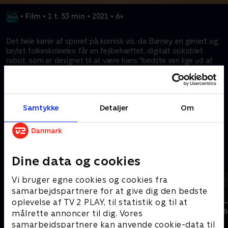
•
Film
•
1 t. 53 min
•
2021
•
6+
Det hele kører af sporet på komisk vis, da Barney, en genert og
kejtet folkeskoleelev, får en fejlbehæftet, digitalt opkoblet
robot, som er designet til at være hans "bedste ven lige ud af
boksen". Dette action-fyldte animerede eventyr står i skarp
kontrast til de sociale mediers tidsalder, da en dreng og hans
robot oplever alle de glæder og genvordigheder et sandt
venskab består af.
Samtykke
Detaljer
Om
Kræver tilkøb
Mere indhold fra Disney+
Dine data og cookies
Vi bruger egne cookies og cookies fra
samarbejdspartnere for at give dig den bedste
oplevelse af TV 2 PLAY, til statistik og til at
målrette annoncer til dig. Vores
samarbejdspartnere kan anvende cookie-data til