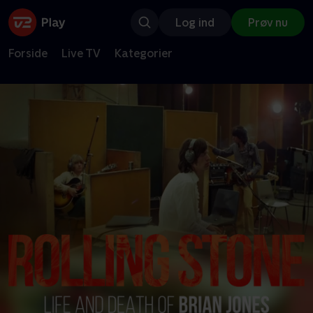
Log ind
Prøv nu
Forside
Live TV
Kategorier