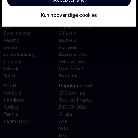
Kategorier
Populært
Børn
Klovn
Kun nødvendige cookies
Serier
Badehotellet
Film
Sygeplejeskolen
Dokumentar
X Factor
Reality
Bachelor
Livsstil
Forræder
Underholdning
Bachelorette
Comedy
Yellowstone
Nyheder
Paw Patrol
Sport
Barnaby
Sport
Populær sport
Fodbold
3F Superliga
Håndbold
Tour de France
Cykling
FIFA VM 2026
Tennis
A Liga
Badminton
ATP
WTA
NFL