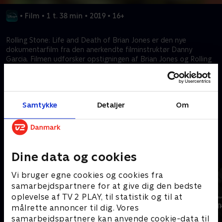
•
Film
•
1 t. 38 min
•
2019
•
16+
Rolling Stone: Life and Death of Brian Jones er den nye
dokumentarfilm fra den anerkendte filminstruktør Danny
Garcia. Filmen udforsker opstigningen af Brian Jones og Rolling
Stones såvel som den tidlige død af Jones, og maler et
interessant og afslørende billede af den skæbnesvangre
popstjerne.
Samtykke
Detaljer
Om
Kræver tilkøb
Mere indhold fra Disney+
Dine data og cookies
Vi bruger egne cookies og cookies fra
samarbejdspartnere for at give dig den bedste
oplevelse af TV 2 PLAY, til statistik og til at
målrette annoncer til dig. Vores
samarbejdspartnere kan anvende cookie-data til