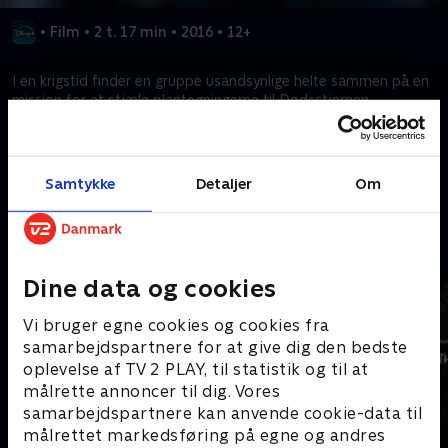
•
Film
•
2 t. 17 min
•
2016
•
12+
I en krigstid finder en gruppe usandsynlige helte sammen på en
mission for at stjæle plantegningerne til Dødsstjernen,
Imperiets ultimative ødelæggelsesvåben.
Kræver tilkøb
Samtykke
Detaljer
Om
Mere indhold fra Disney+
Dine data og cookies
Vi bruger egne cookies og cookies fra
samarbejdspartnere for at give dig den bedste
oplevelse af TV 2 PLAY, til statistik og til at
målrette annoncer til dig. Vores
samarbejdspartnere kan anvende cookie-data til
målrettet markedsføring på egne og andres