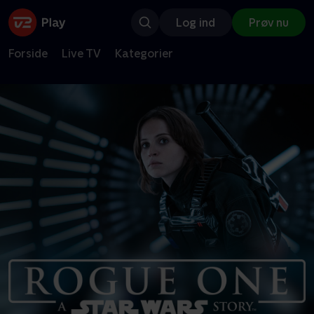
Log ind
Prøv nu
Forside
Live TV
Kategorier