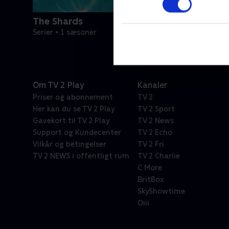
The Shards
Serier • 1 sæsoner
Om TV 2 Play
Kanaler
Priser og abonnement
TV 2
Her kan du se TV 2 Play
TV 2 Sport
Gavekort til TV 2 Play
TV 2 News
Support og Kundecenter
TV 2 Echo
Vilkår og betingelser
TV 2 Fri
TV 2 NEWS i offentligt rum
TV 2 Charlie
C More
BritBox
SkyShowtime
Oiii