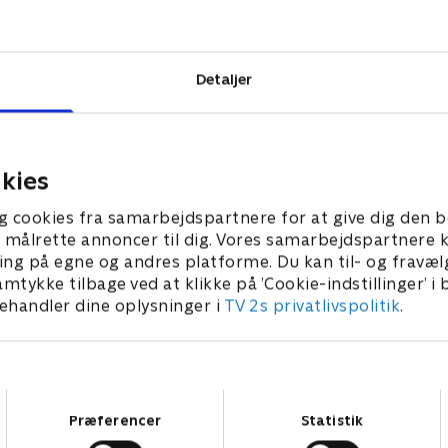
m det ikke var
r forandring,
n bliver for
Detaljer
kies
g cookies fra samarbejdspartnere for at give dig den b
l at målrette annoncer til dig. Vores samarbejdspartner
ing på egne og andres platforme. Du kan til- og fravæl
amtykke tilbage ved at klikke på ’Cookie-indstillinger’ i
handler dine oplysninger i
TV 2s privatlivspolitik
.
Samtykkevalg
Præferencer
Statistik