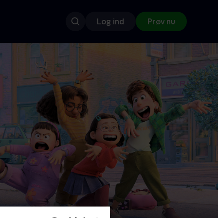
Log ind
Prøv nu