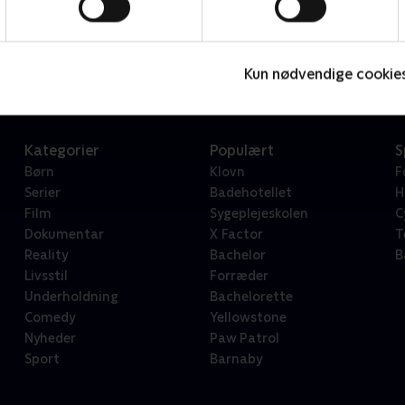
Star Wars: Visions Presents - The Ninth Jedi
L
Serier • 1 sæsoner
2
Kun nødvendige cookie
Kategorier
Populært
S
Børn
Klovn
F
Serier
Badehotellet
H
Film
Sygeplejeskolen
C
Dokumentar
X Factor
T
Reality
Bachelor
B
Livsstil
Forræder
Underholdning
Bachelorette
Comedy
Yellowstone
Nyheder
Paw Patrol
Sport
Barnaby