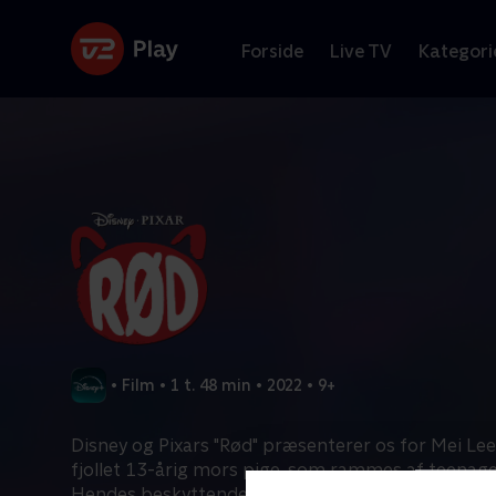
Forside
Live TV
Kategori
•
Film
•
1 t. 48 min
•
2022
•
9+
Disney og Pixars "Rød" præsenterer os for Mei Lee,
fjollet 13-årig mors pige, som rammes af teenagel
Hendes beskyttende og lidt dominerende mor, Ming