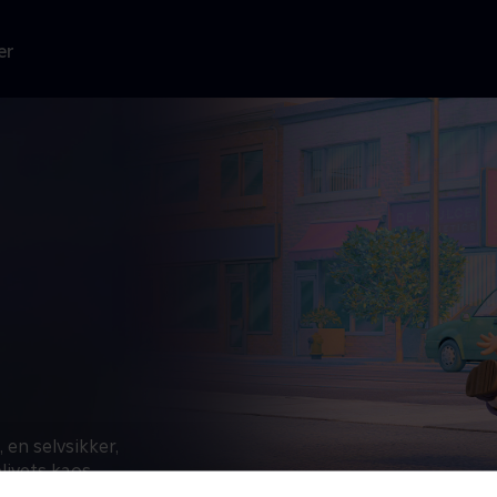
er
 en selvsikker,
ivets kaos.
, er altid lige