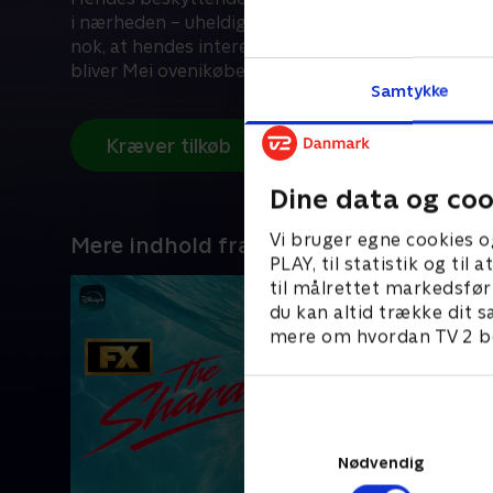
i nærheden – uheldigvis for teenageren. Og som o
nok, at hendes interesser, forhold og krop er unde
bliver Mei ovenikøbet til en stor rød panda, når hu
Samtykke
begejstret!
Kræver tilkøb
Dine data og coo
Vi bruger egne cookies o
Mere indhold fra Disney+
PLAY, til statistik og ti
til målrettet markedsfør
du kan altid trække dit s
mere om hvordan TV 2 be
Nødvendig