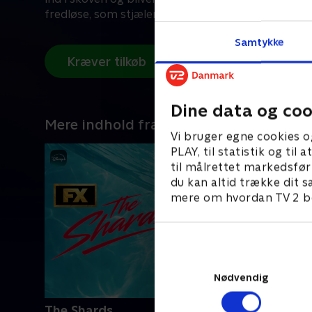
fredløse, som stjæler fra de rige og giver til de fat
Samtykke
Kræver tilkøb
Dine data og coo
Mere indhold fra Disney+
Vi bruger egne cookies o
PLAY, til statistik og ti
til målrettet markedsfør
du kan altid trække dit s
mere om hvordan TV 2 be
Nødvendig
The Shards