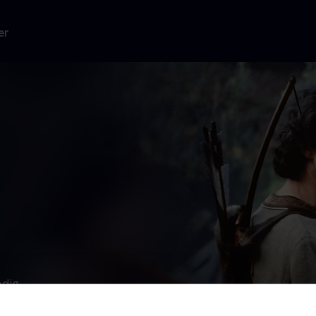
er
dig,
, flygter han
 en bande