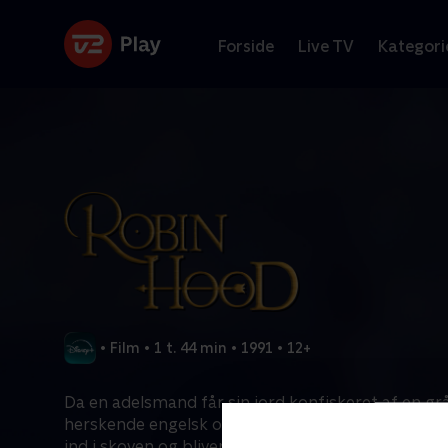
Forside
Live TV
Kategori
•
Film
•
1 t. 44 min
•
1991
•
12+
Da en adelsmand får sin jord konfiskeret af en grå
herskende engelsk overklasse i det 12. århundrede
ind i skoven og bliver til Robin Hood, anfører for