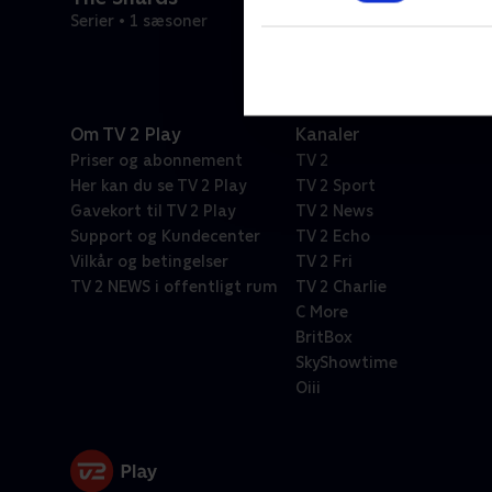
Serier • 1 sæsoner
Om TV 2 Play
Kanaler
Priser og abonnement
TV 2
Her kan du se TV 2 Play
TV 2 Sport
Gavekort til TV 2 Play
TV 2 News
Support og Kundecenter
TV 2 Echo
Vilkår og betingelser
TV 2 Fri
TV 2 NEWS i offentligt rum
TV 2 Charlie
C More
BritBox
SkyShowtime
Oiii