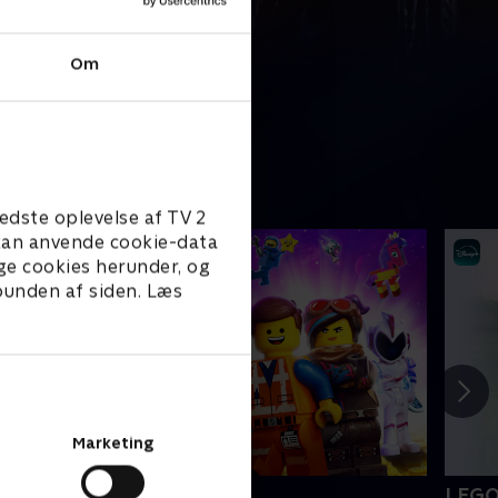
Om
edste oplevelse af TV 2
e kan anvende cookie-data
ge cookies herunder, og
 bunden af siden. Læs
Marketing
EGO filmen 2
LEGO