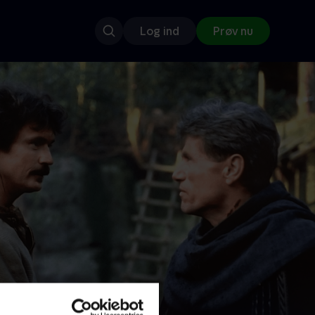
Log ind
Prøv nu