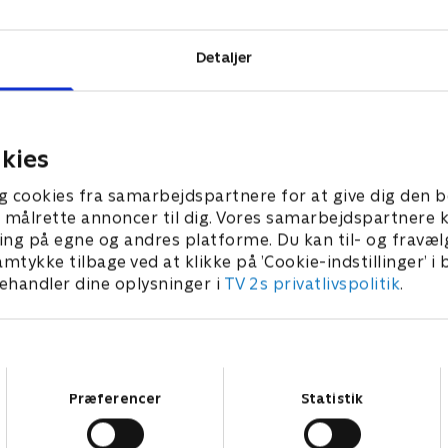
tige.
Detaljer
kies
g cookies fra samarbejdspartnere for at give dig den b
l at målrette annoncer til dig. Vores samarbejdspartner
ing på egne og andres platforme. Du kan til- og fravæl
amtykke tilbage ved at klikke på ’Cookie-indstillinger’ i
handler dine oplysninger i
TV 2s privatlivspolitik
.
Samtykkevalg
Præferencer
Statistik
Star Wars: Visions Presents - The Ninth Jedi
L