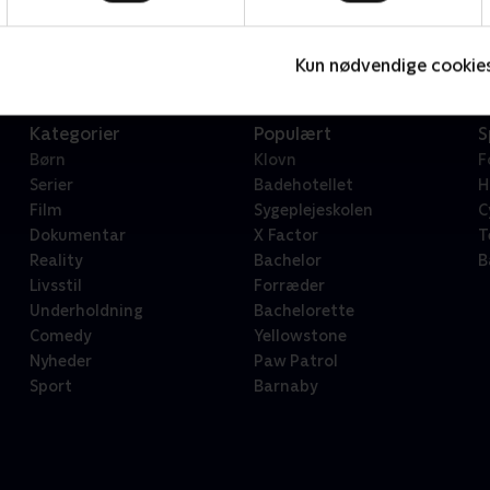
Serier • 1 sæsoner
2
Kun nødvendige cookie
Kategorier
Populært
S
Børn
Klovn
F
Serier
Badehotellet
H
Film
Sygeplejeskolen
C
Dokumentar
X Factor
T
Reality
Bachelor
B
Livsstil
Forræder
Underholdning
Bachelorette
Comedy
Yellowstone
Nyheder
Paw Patrol
Sport
Barnaby