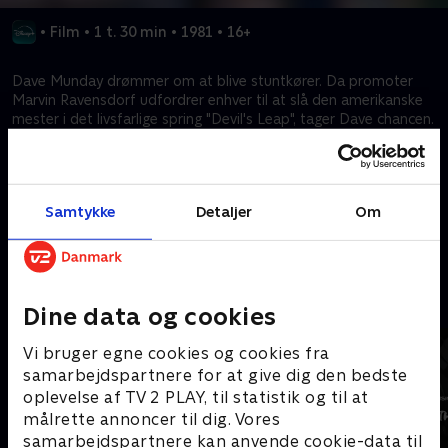
•
Film
•
1 t. 30 min
•
1981
•
16+
Dave Munday drømmer om at blive stuntkører. Da promoter
Marvin Ravensdorf udfordrer enhver til at slå den amerikanske
mester i det livsfarlige spring "Devil's Leap", tager Dave chancen.
Efter en vild elimineringskonkurrence kvalificerer kun tre sig. Da
de står foran den frygtindgydende kløft, ønsker hverken Dave
eller Judas at fortsætte, men deres kontrakter tvinger dem til at
gennemføre.
Samtykke
Detaljer
Om
Kræver tilkøb
Mere indhold fra Disney+
Dine data og cookies
Vi bruger egne cookies og cookies fra
samarbejdspartnere for at give dig den bedste
oplevelse af TV 2 PLAY, til statistik og til at
målrette annoncer til dig. Vores
samarbejdspartnere kan anvende cookie-data til