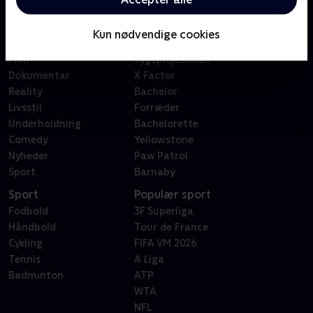
Kategorier
Populært
Børn
Klovn
Kun nødvendige cookies
Serier
Badehotellet
Film
Sygeplejeskolen
Dokumentar
X Factor
Reality
Bachelor
Livsstil
Forræder
Underholdning
Bachelorette
Comedy
Yellowstone
Nyheder
Paw Patrol
Sport
Barnaby
Sport
Populær sport
Fodbold
3F Superliga
Håndbold
Tour de France
Cykling
FIFA VM 2026
Tennis
A Liga
Badminton
ATP
WTA
NFL