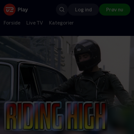
Log ind
Prøv nu
Forside
Live TV
Kategorier