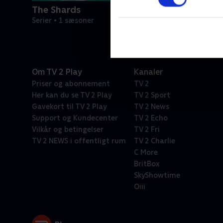
The Shards
Serier • 1 sæsoner
Om TV 2 Play
Kanaler
Priser og abonnement
TV 2
Her kan du se TV 2 Play
TV 2 Sport
Gavekort til TV 2 Play
TV 2 News
Support og Kundecenter
TV 2 Echo
Vilkår og betingelser
TV 2 Fri
TV 2 NEWS i offentligt rum
TV 2 Charlie
C More
BritBox
SkyShowtime
Oiii