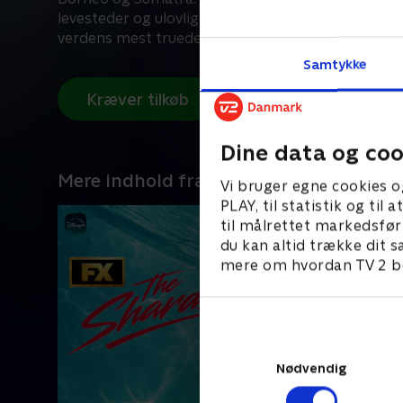
levesteder og ulovlig kæledyrshandel er oranguta
verdens mest truede arter. Men der er håb.
Samtykke
Kræver tilkøb
Dine data og coo
Mere indhold fra Disney+
Vi bruger egne cookies o
PLAY, til statistik og ti
til målrettet markedsfør
du kan altid trække dit s
mere om hvordan TV 2 be
Nødvendig