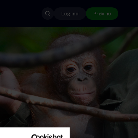
Log ind
Prøv nu