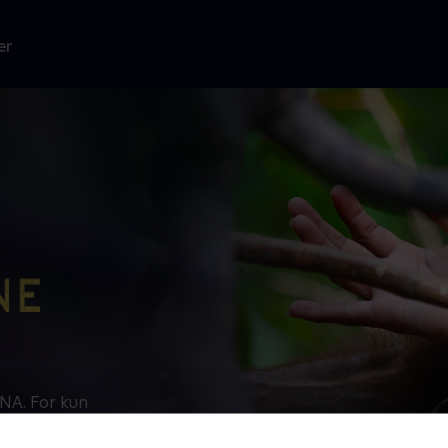
er
NA. For kun
anger på
elæggelse at