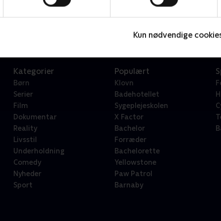
Star Wars: Visions Presents - The Ninth Jedi
L
Serier • 1 sæsoner
2
Kun nødvendige cookie
Kategorier
Populært
S
Børn
Klovn
F
Serier
Badehotellet
H
Film
Sygeplejeskolen
C
Dokumentar
X Factor
T
Reality
Bachelor
B
Livsstil
Forræder
Underholdning
Bachelorette
Comedy
Yellowstone
Nyheder
Paw Patrol
Sport
Barnaby