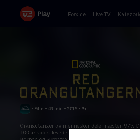
Forside
Live TV
Kategori
•
Film
•
43 min
•
2015
•
9+
Orangutanger og mennesker deler næsten 97% D
100 år siden, levede der anslået 600.000 orangut
Borneo og Sumatra. Men grundet krybskytter, ød