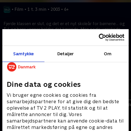
•
Film
•
1 t. 3 min
•
2003
•
6+
Fjerde klassen er slut, og det er et nyt skoleår for børnene… og
T.J. og hans venner holder det kørende. Men nogle uønskede
forandringer står i deres vej.
Kræver tilkøb
Samtykke
Detaljer
Om
Mere indhold fra Disney+
Dine data og cookies
Vi bruger egne cookies og cookies fra
samarbejdspartnere for at give dig den bedste
oplevelse af TV 2 PLAY, til statistik og til at
målrette annoncer til dig. Vores
samarbejdspartnere kan anvende cookie-data til
målrettet markedsføring på egne og andres