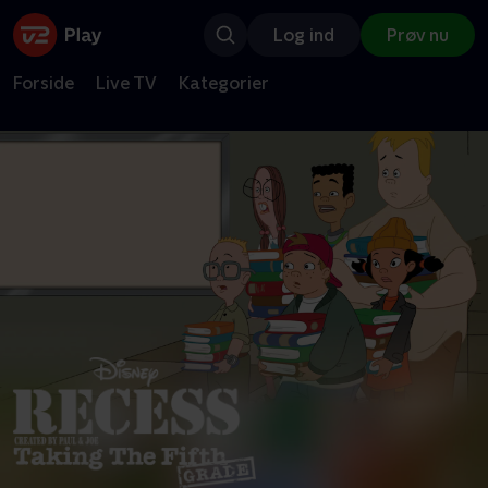
Log ind
Prøv nu
Forside
Live TV
Kategorier