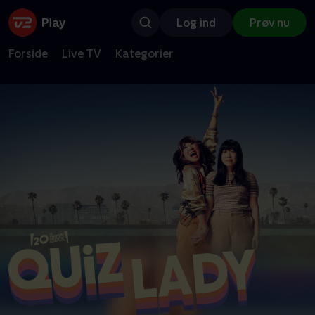
Log ind
Prøv nu
Forside
Live TV
Kategorier