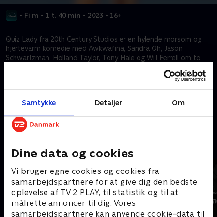
•
Film
•
1 t. 40 min
•
2023
•
16+
Quiz Lady fra 20th Century Studios er en hylende morsom og
hjertevarm komedie med Awkwafina, Sandra Oh, Jason
Schwartzman, Holland Taylor, Tony Hale og Will Ferrell om to
søstre i en dysfunktionel familie, der ikke længere har kontakt
med hinanden, og det gameshow, som kan vise sig at være
nøglen til deres redning. Filmen er instrueret af Jessica Yu og
skrevet af Jen D'Angelo.
Samtykke
Detaljer
Om
Kræver tilkøb
Mere indhold fra Disney+
Dine data og cookies
Vi bruger egne cookies og cookies fra
samarbejdspartnere for at give dig den bedste
oplevelse af TV 2 PLAY, til statistik og til at
målrette annoncer til dig. Vores
samarbejdspartnere kan anvende cookie-data til