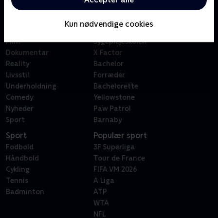
Kategorier
Populært
Børn
Klovn
Kun nødvendige cookies
Serier
Badehotellet
Film
Sygeplejeskolen
Dokumentar
X Factor
Reality
Bachelor
Livsstil
Forræder
Underholdning
Bachelorette
Comedy
Yellowstone
Nyheder
Paw Patrol
Sport
Barnaby
Sport
Populær sport
Fodbold
3F Superliga
Håndbold
Tour de France
Cykling
FIFA VM 2026
Tennis
A Liga
Badminton
ATP
WTA
NFL