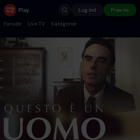
Log ind
Prøv nu
Forside
Live TV
Kategorier