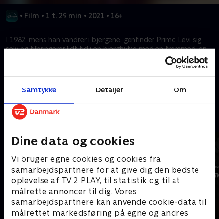
•
Film
•
1 t. 29 min
•
2021
•
16+
I 1982, mens han vandrer i bjergene, genfinder Primo Levi sig
selv og tilbringerer lidt tid i en bjerghytte med en fremmed, en
gådefuld mand, der ikke kender ham eller hans historie.
Kræver tilkøb
Samtykke
Detaljer
Om
Mere indhold fra Disney+
Dine data og cookies
Vi bruger egne cookies og cookies fra
samarbejdspartnere for at give dig den bedste
oplevelse af TV 2 PLAY, til statistik og til at
målrette annoncer til dig. Vores
samarbejdspartnere kan anvende cookie-data til
målrettet markedsføring på egne og andres