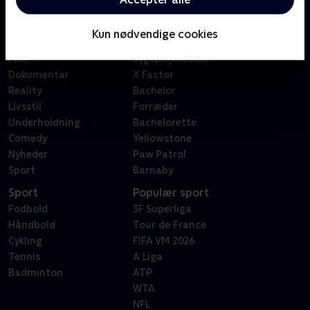
Kategorier
Populært
Børn
Klovn
Kun nødvendige cookies
Serier
Badehotellet
Film
Sygeplejeskolen
Dokumentar
X Factor
Reality
Bachelor
Livsstil
Forræder
Underholdning
Bachelorette
Comedy
Yellowstone
Nyheder
Paw Patrol
Sport
Barnaby
Sport
Populær sport
Fodbold
3F Superliga
Håndbold
Tour de France
Cykling
FIFA VM 2026
Tennis
A Liga
Badminton
ATP
WTA
NFL