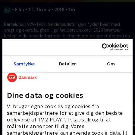
•
Film
•
1 t. 16 min
•
2018
•
16+
Barcelona 1929-1931. Verdensudstillingen fylder byen med
pragt og overdådighed, lige før børskrakket i 1929 bremser
festen. Vida privada fortæller historien om tre generationer i én
familie og afspejler Barcelonas borgerskabs dekadente livsstil i
begyndelsen af det 20. århundrede – et levende og
fascinerende portræt af en svunden tid.
Samtykke
Detaljer
Om
Kræver tilkøb
Mere indhold fra Disney+
Dine data og cookies
Vi bruger egne cookies og cookies fra
samarbejdspartnere for at give dig den bedste
oplevelse af TV 2 PLAY, til statistik og til at
målrette annoncer til dig. Vores
samarbejdspartnere kan anvende cookie-data til