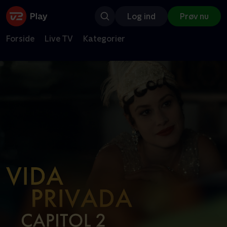
Log ind
Prøv nu
Forside
Live TV
Kategorier