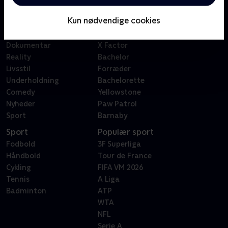
Børn
Klovn
Kun nødvendige cookies
Serier
Badehotellet
Film
Sygeplejeskolen
Dokumentar
X Factor
Reality
Bachelor
Livsstil
Forræder
Underholdning
Bachelorette
Comedy
Yellowstone
Nyheder
Paw Patrol
Sport
Barnaby
Sport
Populær sport
Fodbold
3F Superliga
Håndbold
Tour de France
Cykling
FIFA VM 2026
Tennis
A Liga
Badminton
ATP
WTA
NFL
Serie A