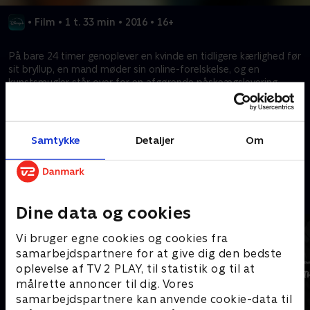
•
Film
•
1 t. 33 min
•
2016
•
16+
På bare 24 timer genoplever en kvinde en tidligere kærlighed før
sit bryllup, en mand møder sin online-forelskelse, og en
kunstsmugler står over for en afgørende påskeægslevering.
Disse sammenvævede historier udforsker kærlighed, længsel og
uventede udfordringer, inden mandag gryr.
Samtykke
Detaljer
Om
Kræver tilkøb
Mere indhold fra Disney+
Dine data og cookies
Vi bruger egne cookies og cookies fra
samarbejdspartnere for at give dig den bedste
oplevelse af TV 2 PLAY, til statistik og til at
målrette annoncer til dig. Vores
samarbejdspartnere kan anvende cookie-data til