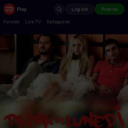
Log ind
Prøv nu
Forside
Live TV
Kategorier