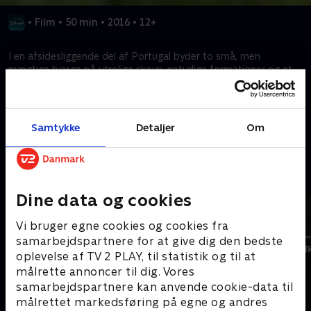
•
Film
•
50 min
•
2016
•
12+
I en afsidesliggende del af Portugal byder to små, men
mægtige bjerge på utrolige skove, naturlige formationer og et
rigt dyreliv.
Kræver tilkøb
Samtykke
Detaljer
Om
Mere indhold fra Disney+
Dine data og cookies
Vi bruger egne cookies og cookies fra
samarbejdspartnere for at give dig den bedste
oplevelse af TV 2 PLAY, til statistik og til at
målrette annoncer til dig. Vores
samarbejdspartnere kan anvende cookie-data til
målrettet markedsføring på egne og andres