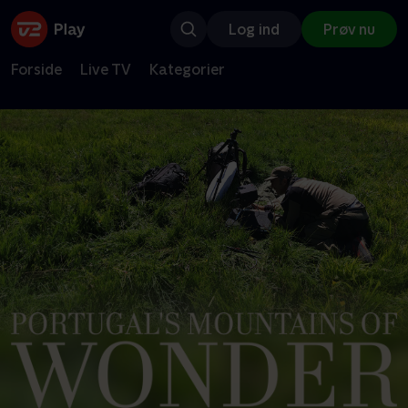
Log ind
Prøv nu
Forside
Live TV
Kategorier