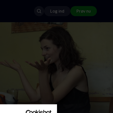
Log ind
Prøv nu