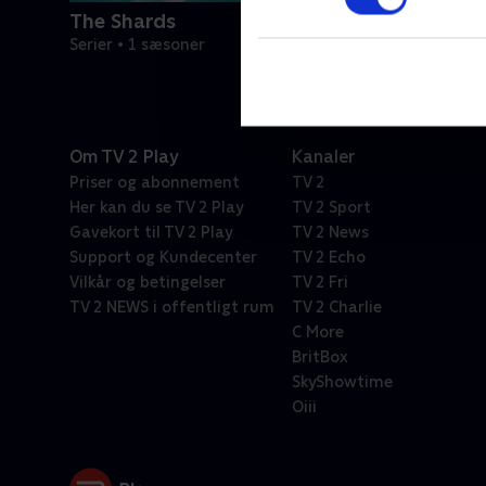
The Shards
Serier • 1 sæsoner
Om TV 2 Play
Kanaler
Priser og abonnement
TV 2
Her kan du se TV 2 Play
TV 2 Sport
Gavekort til TV 2 Play
TV 2 News
Support og Kundecenter
TV 2 Echo
Vilkår og betingelser
TV 2 Fri
TV 2 NEWS i offentligt rum
TV 2 Charlie
C More
BritBox
SkyShowtime
Oiii