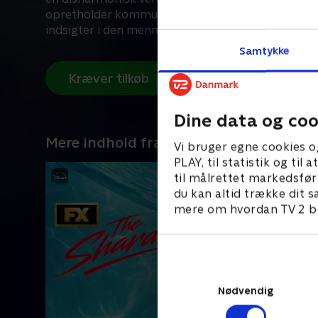
opretholder kommunikationslinjen – og leverer ska
indsigter i den menneskelige tilstand.
Samtykke
Kræver tilkøb
Dine data og coo
Mere indhold fra Disney+
Vi bruger egne cookies o
PLAY, til statistik og ti
til målrettet markedsfør
du kan altid trække dit s
mere om hvordan TV 2 be
Nødvendig