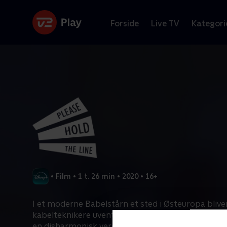
Forside
Live TV
Kategori
•
Film
•
1 t. 26 min
•
2020
•
16+
I et moderne Babelstårn et sted i Østeuropa bliv
kabelteknikere uventede filosoffer. Med tør humo
en disharmonisk verden, mens de navigerer i kaos