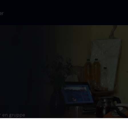
er
er en gruppe
r forbinder de
 og