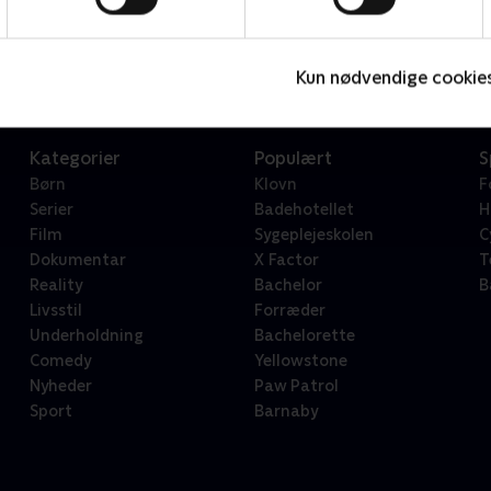
Star Wars: Visions Presents - The Ninth Jedi
L
Serier • 1 sæsoner
2
Kun nødvendige cookie
Kategorier
Populært
S
Børn
Klovn
F
Serier
Badehotellet
H
Film
Sygeplejeskolen
C
Dokumentar
X Factor
T
Reality
Bachelor
B
Livsstil
Forræder
Underholdning
Bachelorette
Comedy
Yellowstone
Nyheder
Paw Patrol
Sport
Barnaby