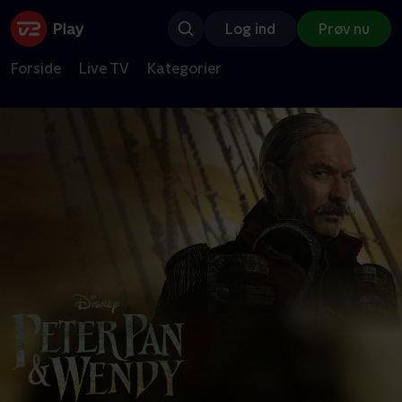
Log ind
Prøv nu
Forside
Live TV
Kategorier