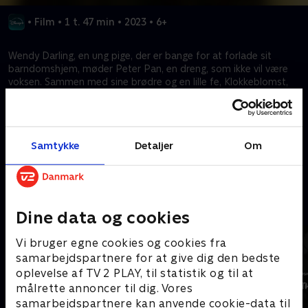
•
Film
•
1 t. 47 min
•
2023
•
6+
Wendy Darling, en ung pige, der er bange for at forlade sit
barndomshjem, møder Peter Pan, en dreng, som ikke vil være
voksen. Sammen med sine brødre og en lille fe, Klokkeblomst,
rejser hun med Peter til Ønskeøen. Der møder hun en ond
piratkaptajn, Kaptajn Klo, og begiver sig ud på et spændende
eventyr, der vil ændre hendes liv for evigt.
Samtykke
Detaljer
Om
Kræver tilkøb
Mere indhold fra Disney+
Dine data og cookies
Vi bruger egne cookies og cookies fra
samarbejdspartnere for at give dig den bedste
oplevelse af TV 2 PLAY, til statistik og til at
målrette annoncer til dig. Vores
samarbejdspartnere kan anvende cookie-data til