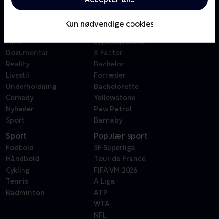
Kategorier
Populært
Børn
Klovn
Kun nødvendige cookies
Serier
Badehotellet
Film
Sygeplejeskolen
Dokumentar
X Factor
Reality
Bachelor
Livsstil
Forræder
Underholdning
Bachelorette
Comedy
Yellowstone
Nyheder
Paw Patrol
Sport
Barnaby
Sport
Populær sport
Fodbold
3F Superliga
Håndbold
Tour de France
Cykling
FIFA VM 2026
Tennis
A Liga
Badminton
ATP
WTA
NFL