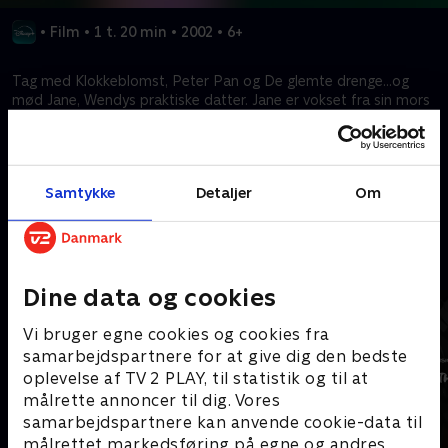
•
Film
•
1 t. 20 min
•
2002
•
6+
Tag med Klokkeblomst, Peter Pan og De glemte drenge...og
mød Jane, Wendys praktiske datter. Jane er vokset fra sin mors
historier om pirater og feer - indtil Kaptajn Klo fører hende væk
til Ønskeøen. Indeholder brug af tobak.
Samtykke
Detaljer
Om
Kræver tilkøb
Mere indhold fra Disney+
Dine data og cookies
Vi bruger egne cookies og cookies fra
samarbejdspartnere for at give dig den bedste
oplevelse af TV 2 PLAY, til statistik og til at
målrette annoncer til dig. Vores
samarbejdspartnere kan anvende cookie-data til
målrettet markedsføring på egne og andres