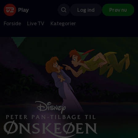
Log ind
Prøv nu
Forside
Live TV
Kategorier