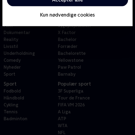
Kategorier
Populært
Børn
Klovn
Kun nødvendige cookies
Serier
Badehotellet
Film
Sygeplejeskolen
Dokumentar
X Factor
Reality
Bachelor
Livsstil
Forræder
Underholdning
Bachelorette
Comedy
Yellowstone
Nyheder
Paw Patrol
Sport
Barnaby
Sport
Populær sport
Fodbold
3F Superliga
Håndbold
Tour de France
Cykling
FIFA VM 2026
Tennis
A Liga
Badminton
ATP
WTA
NFL