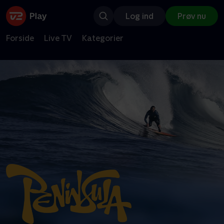
Log ind
Prøv nu
Forside
Live TV
Kategorier