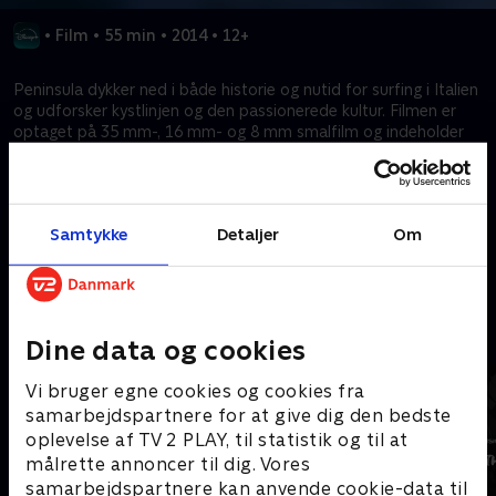
•
Film
•
55 min
•
2014
•
12+
Peninsula dykker ned i både historie og nutid for surfing i Italien
og udforsker kystlinjen og den passionerede kultur. Filmen er
optaget på 35 mm-, 16 mm- og 8 mm smalfilm og indeholder
eksklusivt arkivmateriale og indsigt fra italienske surfingpionerer.
Dokumentaren er instrueret af Luca Merli og fremviser den
italienske surferrejse med bidrag fra et talentfuldt team og
kunstnere til lydsporet.
Samtykke
Detaljer
Om
Kræver tilkøb
Mere indhold fra Disney+
Dine data og cookies
Vi bruger egne cookies og cookies fra
samarbejdspartnere for at give dig den bedste
oplevelse af TV 2 PLAY, til statistik og til at
målrette annoncer til dig. Vores
samarbejdspartnere kan anvende cookie-data til