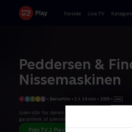
Forside
Live TV
Kategori
Peddersen & Fin
Nissemaskinen
•
Børnefilm
•
1 t. 14 min
•
2005
•
Julen står for døren, og Findus presser Peddersen t
garantere, at julenissen kommer på besøg. Findus
Prøv TV 2 Play*