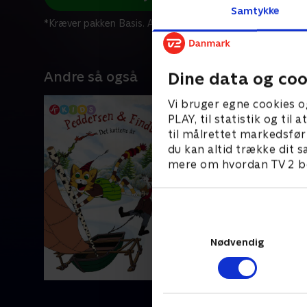
Samtykke
*Kræver pakken Basis. Administrer dit abonnement på Mit
Andre så også
Dine data og coo
Vi bruger egne cookies o
PLAY, til statistik og ti
til målrettet markedsfør
du kan altid trække dit s
mere om hvordan TV 2 be
Nødvendig