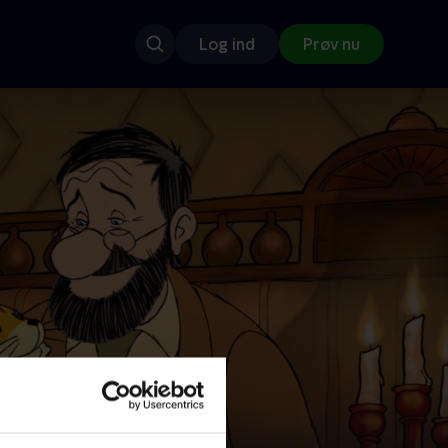
Log ind
Prøv nu