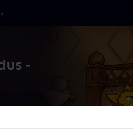
er
dus -
il at
 er
...
Læs mere