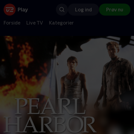
Log ind
Prøv nu
Forside
Live TV
Kategorier