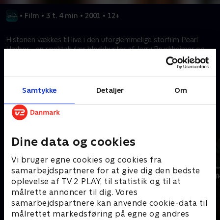
•
Film
•
3 t. 4 min
•
2001
•
12+
Historien vækkes til live i den uforglemmelige storfilm Pearl
Harbor - en spektakulær blockbuster af Jerry Bruckheimer og
Michael Bay.
Kræver tilkøb
Samtykke
Detaljer
Om
Mere indhold fra Disney+
Dine data og cookies
Vi bruger egne cookies og cookies fra
samarbejdspartnere for at give dig den bedste
oplevelse af TV 2 PLAY, til statistik og til at
målrette annoncer til dig. Vores
samarbejdspartnere kan anvende cookie-data til
målrettet markedsføring på egne og andres