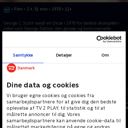
•
Film
•
2 t. 51 min
•
1970
•
12+
George C. Scott vandt en Oscar i 1970 for bedste skuespiller i
rollen som George Patton, den geniale og kontroversielle
general, der bidrog til at lede de allierede til sejr i Anden
Verdenskrig.
Samtykke
Detaljer
Om
Kræver tilkøb
Mere indhold fra Disney+
Dine data og cookies
Vi bruger egne cookies og cookies fra
samarbejdspartnere for at give dig den bedste
oplevelse af TV 2 PLAY, til statistik og til at
målrette annoncer til dig. Vores
samarbejdspartnere kan anvende cookie-data til
målrettet markedsføring på egne og andres