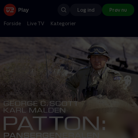
Log ind
Prøv nu
Forside
Live TV
Kategorier