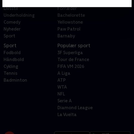
Reality
Bachelor
Livsstil
Forræder
Underholdning
Bachelorette
Comedy
Yellowstone
Nyheder
Paw Patrol
Sport
Barnaby
Sport
Populær sport
Fodbold
3F Superliga
Håndbold
Tour de France
Cykling
FIFA VM 2026
Tennis
A Liga
Badminton
ATP
WTA
NFL
Serie A
Diamond League
La Vuelta