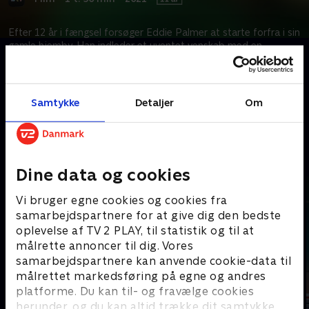
Efter 12 år i fængsel forsøger Eddie Palmer at starte forfra i sin
gamle hjemby. Han indleder et uventet venskab med en
udstødt dreng, der har problemer derhjemme, men snart truer
fortiden med at ødelægge hans nye liv og familie.
Samtykke
Detaljer
Om
Kræver tilkøb
Mere indhold fra Apple TV
Dine data og cookies
Vi bruger egne cookies og cookies fra
samarbejdspartnere for at give dig den bedste
oplevelse af TV 2 PLAY, til statistik og til at
målrette annoncer til dig. Vores
samarbejdspartnere kan anvende cookie-data til
målrettet markedsføring på egne og andres
platforme. Du kan til- og fravælge cookies
herunder, og du kan altid trække dit samtykke