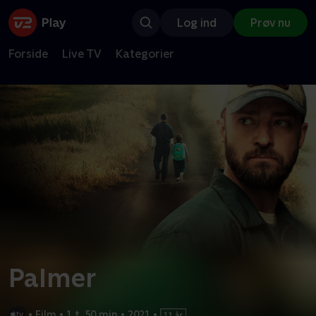
Log ind
Prøv nu
Forside
Live TV
Kategorier
Palmer
•
Film
•
1 t. 50 min
•
2021
•