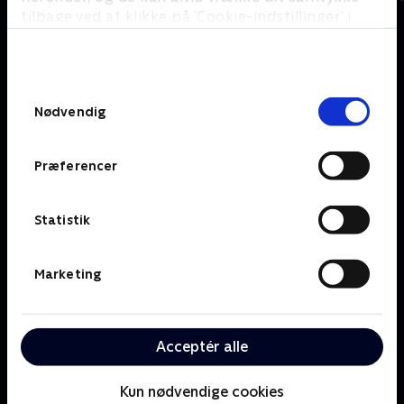
tilbage ved at klikke på ’Cookie-indstillinger’ i
bunden af siden. Læs mere om hvordan TV 2
behandler dine oplysninger i
Om TV 2 Play
Kanaler
TV 2s privatlivspolitik
.
Priser og abonnement
TV 2
Samtykkevalg
Her kan du se TV 2 Play
TV 2 Sport
Nødvendig
Gavekort til TV 2 Play
TV 2 News
Support og
TV 2 Echo
Kundecenter
Præferencer
TV 2 Fri
Vilkår og betingelser
TV 2 Charlie
TV 2 NEWS i offentligt
C More
rum
Statistik
BritBox
SkyShowtime
Marketing
Oiii
Kategorier
Populært
Børn
Klovn
Acceptér alle
Serier
Badehotellet
Film
Sygeplejeskolen
Dokumentar
X Factor
Kun nødvendige cookies