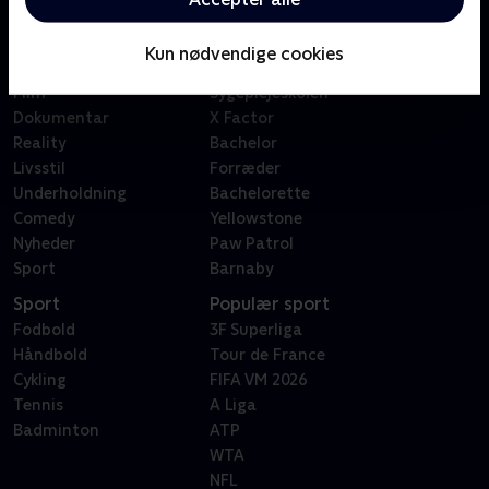
Kategorier
Populært
Børn
Klovn
Kun nødvendige cookies
Serier
Badehotellet
Film
Sygeplejeskolen
Dokumentar
X Factor
Reality
Bachelor
Livsstil
Forræder
Underholdning
Bachelorette
Comedy
Yellowstone
Nyheder
Paw Patrol
Sport
Barnaby
Sport
Populær sport
Fodbold
3F Superliga
Håndbold
Tour de France
Cykling
FIFA VM 2026
Tennis
A Liga
Badminton
ATP
WTA
NFL