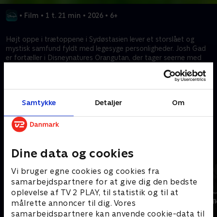
•
Film
•
1 t. 21 min
•
2026
•
6+
Højt oppe i trætoppene i Sydøstasien lever et storslået og
mystisk samfund fyldt med legesyge personligheder. Josh Gad
er fortæller i Disneynatures Orangutan, der tager seerne med
ind i verdens mest majestætiske regnskov for at møde Indah,
en nysgerrig, ung orangutang, der lærer, hvordan man navigerer
livet, mens hun forbereder sig på at forlade sin familie og drage
ud på egen hånd for første gang.
Samtykke
Detaljer
Om
Kræver tilkøb
Mere indhold fra Disney+
Dine data og cookies
Vi bruger egne cookies og cookies fra
samarbejdspartnere for at give dig den bedste
oplevelse af TV 2 PLAY, til statistik og til at
målrette annoncer til dig. Vores
samarbejdspartnere kan anvende cookie-data til