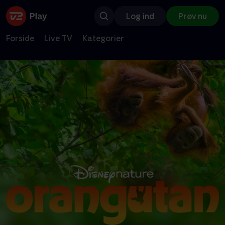
Log ind
Prøv nu
Forside
Live TV
Kategorier