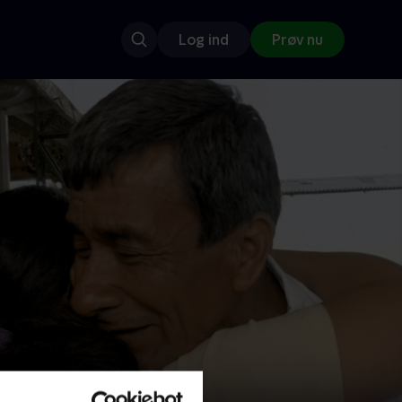
Log ind
Prøv nu