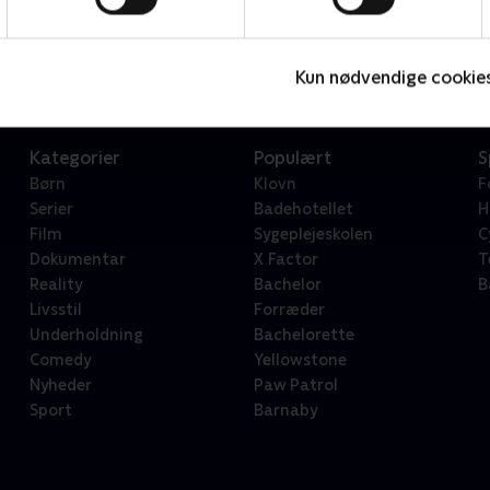
Star Wars: Visions Presents - The Ninth Jedi
L
Serier • 1 sæsoner
2
Kun nødvendige cookie
Kategorier
Populært
S
Børn
Klovn
F
Serier
Badehotellet
H
Film
Sygeplejeskolen
C
Dokumentar
X Factor
T
Reality
Bachelor
B
Livsstil
Forræder
Underholdning
Bachelorette
Comedy
Yellowstone
Nyheder
Paw Patrol
Sport
Barnaby