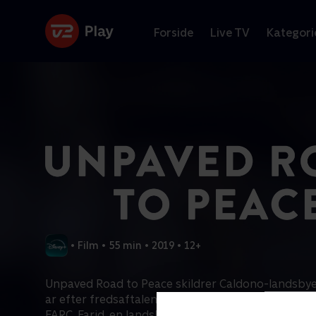
Forside
Live TV
Kategori
•
Film
•
55 min
•
2019
•
12+
Unpaved Road to Peace skildrer Caldono-landsby
ar efter fredsaftalen fra 2016 mellem Colombias 
FARC. Farid, en landsbyleder, mægler mellem lokale