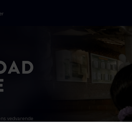
er
ens vedvarende
regering og
 og tidligere