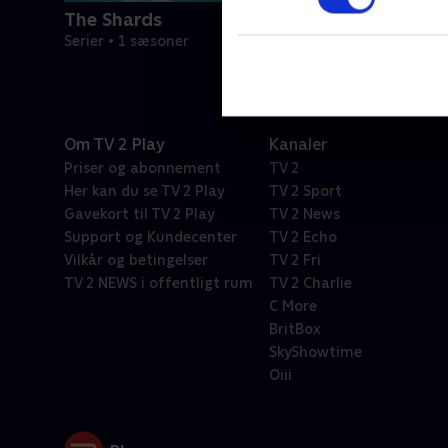
The Shards
Serier • 1 sæsoner
Om TV 2 Play
Kanaler
Priser og abonnement
TV 2
Her kan du se TV 2 Play
TV 2 Sport
Gavekort til TV 2 Play
TV 2 News
Support og Kundecenter
TV 2 Echo
Vilkår og betingelser
TV 2 Fri
TV 2 NEWS i offentligt rum
TV 2 Charlie
C More
BritBox
SkyShowtime
Oiii