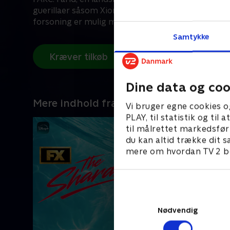
guerillaer såsom Xiomara og Humberto og spørg
forsoning er mulig midt i mistilliden.
Samtykke
Kræver tilkøb
Dine data og coo
Mere indhold fra Disney+
Vi bruger egne cookies o
PLAY, til statistik og ti
til målrettet markedsfør
du kan altid trække dit s
mere om hvordan TV 2 be
Nødvendig