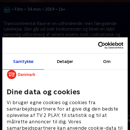
•
Film
•
54 min
•
2019
•
16+
Transcontinental Race er en udfordrende, men fængslende
cykelrejse. Den går ud over konkurrencen og bliver en dybt
personlig udforskning af selvets essens midt i udmattelse og
ubehag. Onboard fanger denne transformative oplevelse på
tværs af tre løb fra 2016 til 2018 og tilbyder seerne en dyb
fordybelse i Transcontinental Race's essens.
Samtykke
Detaljer
Om
Kræver tilkøb
Mere indhold fra Disney+
Dine data og cookies
Vi bruger egne cookies og cookies fra
samarbejdspartnere for at give dig den bedste
oplevelse af TV 2 PLAY, til statistik og til at
målrette annoncer til dig. Vores
samarbejdspartnere kan anvende cookie-data til