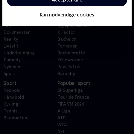
Kategorier
Populært
Børn
Klovn
Kun nødvendige cookies
Serier
Badehotellet
Film
Sygeplejeskolen
Dokumentar
X Factor
Reality
Bachelor
Livsstil
Forræder
Underholdning
Bachelorette
Comedy
Yellowstone
Nyheder
Paw Patrol
Sport
Barnaby
Sport
Populær sport
Fodbold
3F Superliga
Håndbold
Tour de France
Cykling
FIFA VM 2026
Tennis
A Liga
Badminton
ATP
WTA
NFL