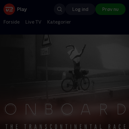
Log ind
Prøv nu
Forside
Live TV
Kategorier