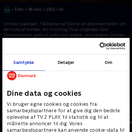
•
Film
•
48 min
•
2022
•
0+
Omfavn pandaen: Tilblivelsen af Rød er en dokumentarfilm om
det hold af kvinder, der stod bag Pixar-originalen Rød.
Dokumentaren giver et hidtil uset indblik i instruktøren Domee
Shi og hendes holds arbejdsproces og beretter om de
professionelle og personlige rejser, der bragte denne utroligt
morsomme, relaterbare og inderlige fortælling til det store
lærred.
Samtykke
Detaljer
Om
Kræver tilkøb
Mere indhold fra Disney+
Dine data og cookies
Vi bruger egne cookies og cookies fra
samarbejdspartnere for at give dig den bedste
oplevelse af TV 2 PLAY, til statistik og til at
målrette annoncer til dig. Vores
samarbejdspartnere kan anvende cookie-data til