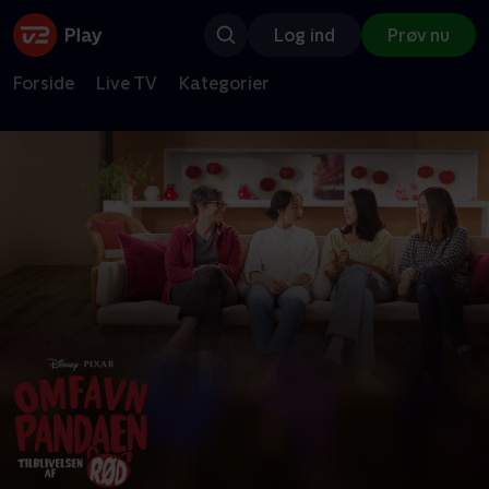
Log ind
Prøv nu
Forside
Live TV
Kategorier