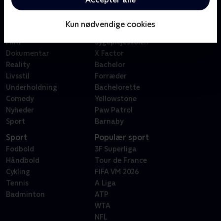
Kategorier
Populært
Børn
Klovn
Kun nødvendige cookies
Serier
Badehotellet
Film
Sygeplejeskolen
Dokumentar
X Factor
Reality
Bachelor
Livsstil
Forræder
Underholdning
Bachelorette
Comedy
Yellowstone
Nyheder
Paw Patrol
Sport
Barnaby
Sport
Populær sport
Fodbold
3F Superliga
Håndbold
Tour de France
Cykling
FIFA VM 2026
Tennis
A Liga
Badminton
ATP
WTA
NFL