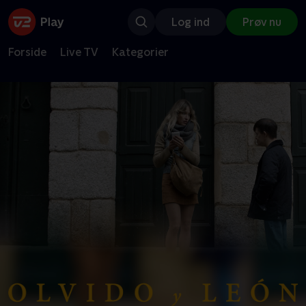
Log ind
Prøv nu
Forside
Live TV
Kategorier