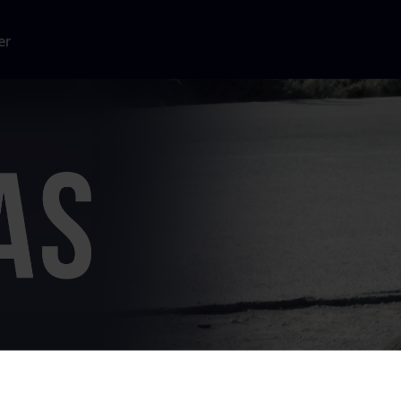
er
landsby i det
d med sine