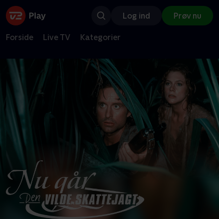
Log ind
Prøv nu
Forside
Live TV
Kategorier