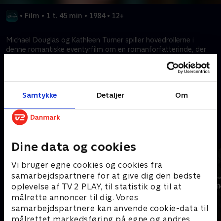
•
Film
•
1 t. 45 min
•
1984
•
12+
Michael Douglas og Kathleen Turner spiller hovedrollerne i
denne romantiske eventyrfilm om en romanforfatterinde, der
tager ud i junglen for at redde sin søster, men bliver distraheret
af en forførende skattejæger!
Samtykke
Detaljer
Om
Kræver tilkøb
Mere indhold fra Disney+
Dine data og cookies
Vi bruger egne cookies og cookies fra
samarbejdspartnere for at give dig den bedste
oplevelse af TV 2 PLAY, til statistik og til at
målrette annoncer til dig. Vores
samarbejdspartnere kan anvende cookie-data til
målrettet markedsføring på egne og andres