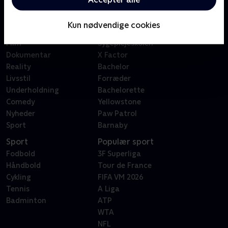
Kategorier
Populært
Børn
Klovn
Kun nødvendige cookies
Serier
Badehotellet
Film
Sygeplejeskolen
Dokumentar
X Factor
Reality
Bachelor
Livsstil
Forræder
Underholdning
Bachelorette
Comedy
Yellowstone
Nyheder
Paw Patrol
Sport
Barnaby
Sport
Populær sport
Fodbold
3F Superliga
Håndbold
Tour de France
Cykling
FIFA VM 2026
Tennis
A Liga
Badminton
ATP
WTA
NFL