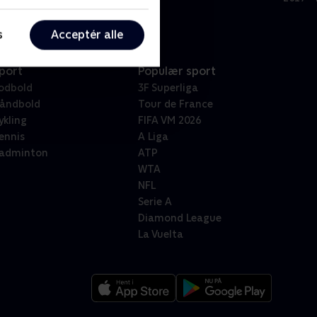
s
Acceptér alle
port
Populær sport
odbold
3F Superliga
åndbold
Tour de France
ykling
FIFA VM 2026
ennis
A Liga
adminton
ATP
WTA
NFL
Serie A
Diamond League
La Vuelta