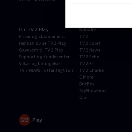
Om TV 2 Play
Kanaler
Priser og abonnement
TV 2
Her kan du se TV 2 Play
TV 2 Sport
Gavekort til TV 2 Play
TV 2 News
Support og Kundecenter
TV 2 Echo
Vilkår og betingelser
TV 2 Fri
TV 2 NEWS i offentligt rum
TV 2 Charlie
C More
BritBox
SkyShowtime
Oiii