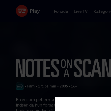
Forside
Live TV
Kategori
•
Film
•
1 t. 31 min
•
2006
•
16+
En ensom pebermø afslører mere om sit eget bitre
indser, da hun forsøger at fortælle den sande hist
bedste venindes affære med en teenageelev.