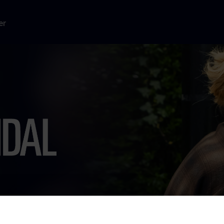
er
 liv, end hun
orie om sin