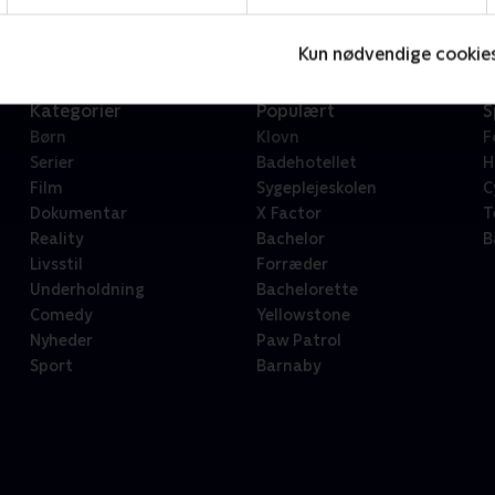
Kun nødvendige cookie
Kategorier
Populært
S
Børn
Klovn
F
Serier
Badehotellet
H
Film
Sygeplejeskolen
C
Dokumentar
X Factor
T
Reality
Bachelor
B
Livsstil
Forræder
Underholdning
Bachelorette
Comedy
Yellowstone
Nyheder
Paw Patrol
Sport
Barnaby