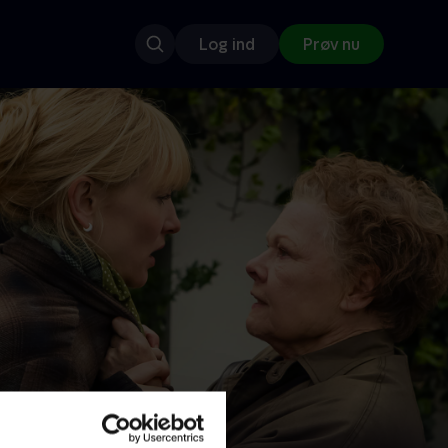
Log ind
Prøv nu