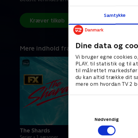
Samtykke
Kræver tilkøb
Dine data og coo
Mere indhold fra Disney+
Vi bruger egne cookies o
PLAY, til statistik og ti
til målrettet markedsfør
du kan altid trække dit s
mere om hvordan TV 2 be
Nødvendig
The Shards
Serier • 1 sæsoner