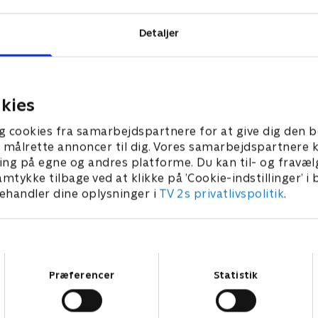
Detaljer
kies
g cookies fra samarbejdspartnere for at give dig den b
l at målrette annoncer til dig. Vores samarbejdspartner
ing på egne og andres platforme. Du kan til- og fravæl
amtykke tilbage ved at klikke på ’Cookie-indstillinger’ i
handler dine oplysninger i
TV 2s privatlivspolitik
.
Samtykkevalg
Præferencer
Statistik
Star Wars: Visions Presents - The Ninth Jedi
L
Serier • 1 sæsoner
2