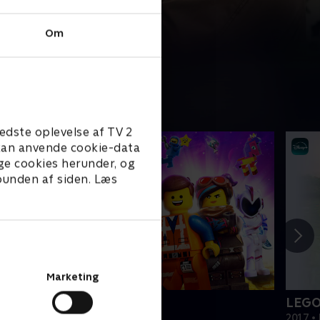
Om
edste oplevelse af TV 2
e kan anvende cookie-data
ge cookies herunder, og
 bunden af siden. Læs
Marketing
EGO filmen 2
LEGO
019 • Film • 1 t. 47 min
2017 • 