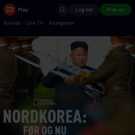
Log ind
Prøv nu
Forside
Live TV
Kategorier