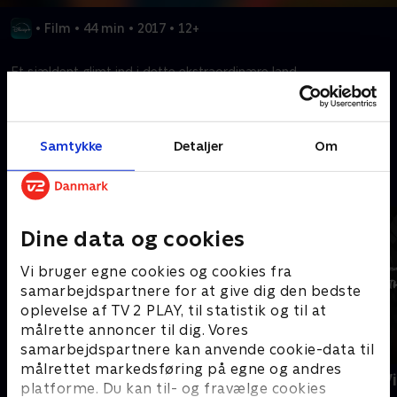
•
Film
•
44 min
•
2017
•
12+
Et sjældent glimt ind i dette ekstraordinære land.
Kræver tilkøb
Samtykke
Detaljer
Om
Mere indhold fra Disney+
Dine data og cookies
Vi bruger egne cookies og cookies fra
samarbejdspartnere for at give dig den bedste
oplevelse af TV 2 PLAY, til statistik og til at
målrette annoncer til dig. Vores
samarbejdspartnere kan anvende cookie-data til
målrettet markedsføring på egne og andres
The Shards
Star Wars: V
platforme. Du kan til- og fravælge cookies
Ninth Jedi