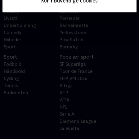
Kun nødvendige cookies
Dokumentar
X Factor
Reality
Bachelor
Livsstil
Forræder
Underholdning
Bachelorette
Comedy
Yellowstone
Nyheder
Paw Patrol
Sport
Barnaby
Sport
Populær sport
Fodbold
3F Superliga
Håndbold
Tour de France
Cykling
FIFA VM 2026
Tennis
A Liga
Badminton
ATP
WTA
NFL
Serie A
Diamond League
La Vuelta