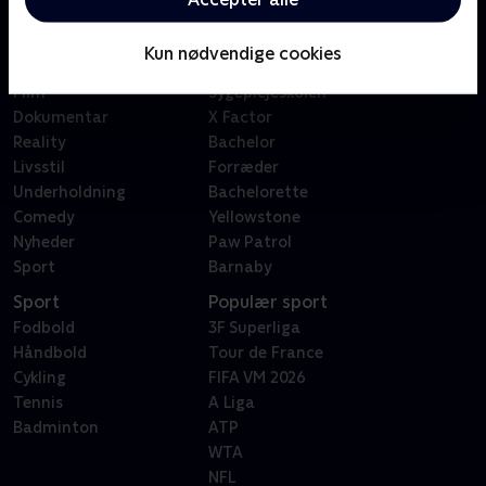
Kategorier
Populært
Børn
Klovn
Kun nødvendige cookies
Serier
Badehotellet
Film
Sygeplejeskolen
Dokumentar
X Factor
Reality
Bachelor
Livsstil
Forræder
Underholdning
Bachelorette
Comedy
Yellowstone
Nyheder
Paw Patrol
Sport
Barnaby
Sport
Populær sport
Fodbold
3F Superliga
Håndbold
Tour de France
Cykling
FIFA VM 2026
Tennis
A Liga
Badminton
ATP
WTA
NFL