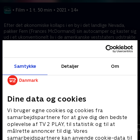
•
Film
•
1 t. 50 min
•
2021
•
14+
Efter det økonomiske kollaps i en by i det landlige Nevada,
pakker Fern (Frances McDormand) sin autocamper og kaster sig
ud i et ukonventionelt liv i de amerikanske veststaters udstrakte
landskaber. Undervejs danner hun ubrydelige bånd med andre
nomader i denne stærke og rørende historie om håb og
ukuelighed fra instruktøren Chloé Zhao, hvor McDormand spiller
over for David Strathairn.
Samtykke
Detaljer
Om
Kræver tilkøb
Mere indhold fra Disney+
Dine data og cookies
Vi bruger egne cookies og cookies fra
samarbejdspartnere for at give dig den bedste
oplevelse af TV 2 PLAY, til statistik og til at
målrette annoncer til dig. Vores
samarbejdspartnere kan anvende cookie-data til