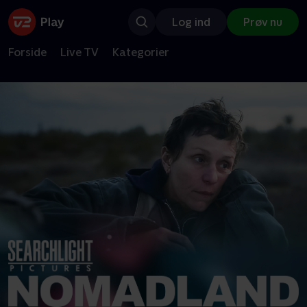
Log ind
Prøv nu
Forside
Live TV
Kategorier